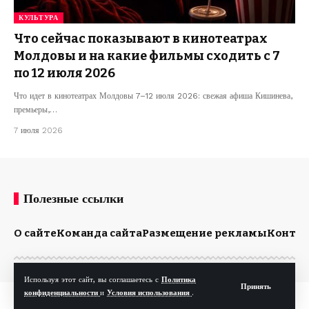
КУЛЬТУРА
Что сейчас показывают в кинотеатрах
Молдовы и на какие фильмы сходить с 7
по 12 июля 2026
Что идет в кинотеатрах Молдовы 7–12 июля 2026: свежая афиша Кишинева,
премьеры,…
7 июля 2026
Полезные ссылки
О сайте
Команда сайта
Размещение рекламы
Конта
Используя этот сайт, вы соглашаетесь с
Политика
Принять
конфиденциальности
и
Условия использования
.
© Kp.md. Все права защищены.