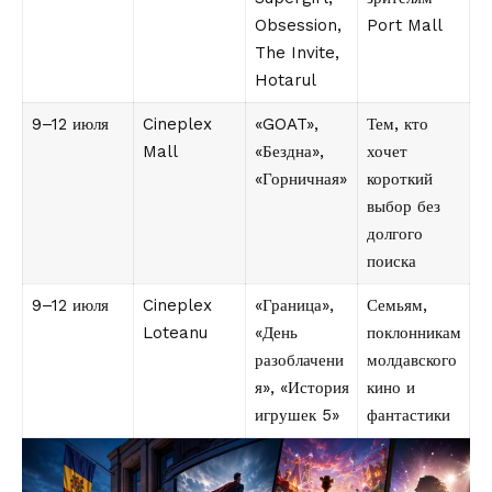
Obsession,
Port Mall
The Invite,
Hotarul
9–12 июля
Cineplex
«GOAT»,
Тем, кто
Mall
«Бездна»,
хочет
«Горничная»
короткий
выбор без
долгого
поиска
9–12 июля
Cineplex
«Граница»,
Семьям,
Loteanu
«День
поклонникам
разоблачени
молдавского
я», «История
кино и
игрушек 5»
фантастики