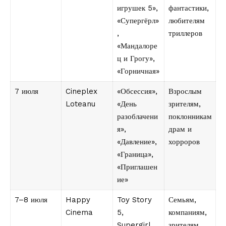
игрушек 5»,
фантастики,
«Супергёрл»
любителям
,
триллеров
«Мандалоре
ц и Грогу»,
«Горничная»
7 июля
Cineplex
«Обсессия»,
Взрослым
Loteanu
«День
зрителям,
разоблачени
поклонникам
я»,
драм и
«Давление»,
хорроров
«Граница»,
«Приглашен
ие»
7–8 июля
Happy
Toy Story
Семьям,
Cinema
5,
компаниям,
Supergirl,
зрителям