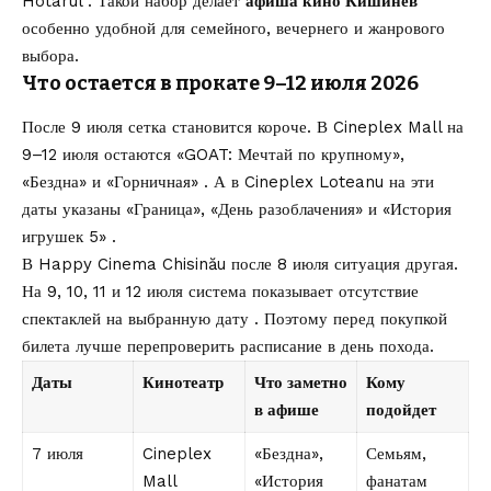
Hotarul . Такой набор делает
афиша кино Кишинев
особенно удобной для семейного, вечернего и жанрового
выбора.
Что остается в прокате 9–12 июля 2026
После 9 июля сетка становится короче. В Cineplex Mall на
9–12 июля остаются «GOAT: Мечтай по крупному»,
«Бездна» и «Горничная» . А в Cineplex Loteanu на эти
даты указаны «Граница», «День разоблачения» и «История
игрушек 5» .
В Happy Cinema Chisinău после 8 июля ситуация другая.
На 9, 10, 11 и 12 июля система показывает отсутствие
спектаклей на выбранную дату . Поэтому перед покупкой
билета лучше перепроверить расписание в день похода.
Даты
Кинотеатр
Что заметно
Кому
в афише
подойдет
7 июля
Cineplex
«Бездна»,
Семьям,
Mall
«История
фанатам