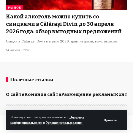
РАЗНОЕ
Какой алкоголь можно купить со
скидками в Călărași Divin до 30 апреля
2026 года: обзор выгодных предложений
Скидки в Călărași Divin в апреле 2026: цены на дивин, вино, игристое…
14 апреля 2026
Полезные ссылки
О сайте
Команда сайта
Размещение рекламы
Конта
Используя этот сайт, вы соглашаетесь с
Политика
Принять
© Kp.md. Все права защищены.
конфиденциальности
и
Условия использования
.