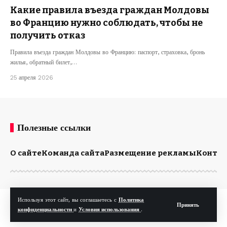
Какие правила въезда граждан Молдовы
во Францию нужно соблюдать, чтобы не
получить отказ
Правила въезда граждан Молдовы во Францию: паспорт, страховка, бронь
жилья, обратный билет,…
25 апреля 2026
Полезные ссылки
О сайте
Команда сайта
Размещение рекламы
Конта
Используя этот сайт, вы соглашаетесь с
Политика
© Kp.md. Все права защищены.
Принять
конфиденциальности
и
Условия использования
.