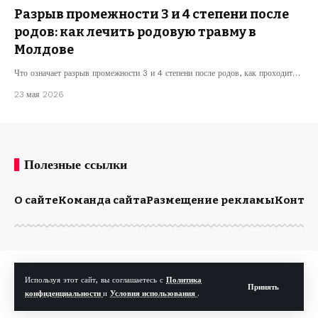
Разрыв промежности 3 и 4 степени после
родов: как лечить родовую травму в
Молдове
Что означает разрыв промежности 3 и 4 степени после родов, как проходит…
23 мая 2026
Полезные ссылки
О сайте
Команда сайта
Размещение рекламы
Конта
© Kp.md. Все права защищены.
Используя этот сайт, вы соглашаетесь с
Политика
Принять
конфиденциальности
и
Условия использования
.