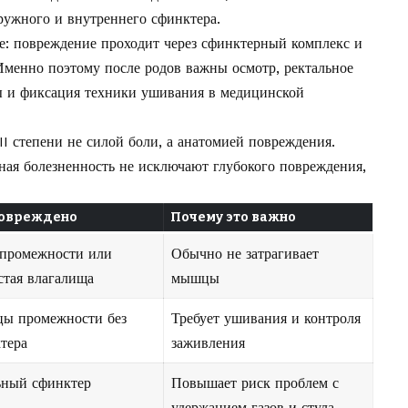
ружного и внутреннего сфинктера.
: повреждение проходит через сфинктерный комплекс и
Именно поэтому после родов важны осмотр, ректальное
ы и фиксация техники ушивания в медицинской
II степени не силой боли, а анатомией повреждения.
ая болезненность не исключают глубокого повреждения,
повреждено
Почему это важно
промежности или
Обычно не затрагивает
стая влагалища
мышцы
ы промежности без
Требует ушивания и контроля
тера
заживления
ный сфинктер
Повышает риск проблем с
удержанием газов и стула