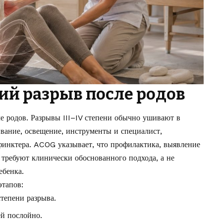
кий разрыв после родов
е родов. Разрывы III–IV степени обычно ушивают в
ливание, освещение, инструменты и специалист,
инктера. ACOG указывает, что профилактика, выявление
 требуют клинически обоснованного подхода, а не
ебенка.
этапов:
тепени разрыва.
й послойно.