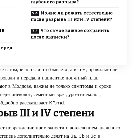
глубокого разрыва?
Можно ли рожать естественно
после разрыва III или IV степени?
ыв
Что самое важное сохранить
после выписки?
перед
е в том, «часто ли это бывает», а в том, правильно ли
ировали и передали пациентке понятный план
ают в Молдове, важны не только симптомы и сроки
шер-гинеколог, семейный врач, уро-гинеколог,
обдробно рассказывает
KP.md
.
ыв III и IV степени
ет повреждение промежности с вовлечением анального
степень дополнительно делят на 3a, 3b и 3c в