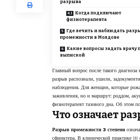
разрыва
Когда подключают
физиотерапевта
Где лечить и наблюдать разр
промежности в Молдове
Какие вопросы задать врачу 
выпиской
Главный вопрос после такого диагноза н
разрыв распознали, ушили, задокумент
наблюдения. Для женщин, которые рож
заживления, но и маршрут: роддом, аку
физиотерапевт тазового дна. Об этом п
Что означает разр
Разрыв промежности 3 степени
означа
сфинктера. В клинической практике III 