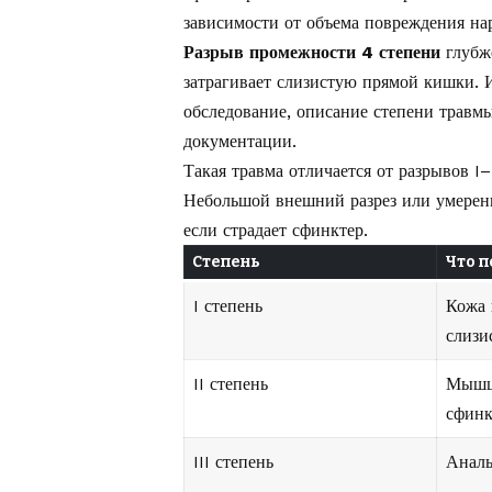
зависимости от объема повреждения на
Разрыв промежности 4 степени
глубже
затрагивает слизистую прямой кишки. 
обследование, описание степени травм
документации.
Такая травма отличается от разрывов I–
Небольшой внешний разрез или умеренн
если страдает сфинктер.
Степень
Что 
I степень
Кожа 
слизи
II степень
Мышц
сфинк
III степень
Аналь