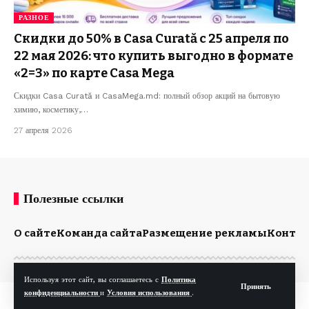
РАЗНОЕ
Скидки до 50% в Casa Curată с 25 апреля по
22 мая 2026: что купить выгодно в формате
«2=3» по карте Casa Mega
Скидки Casa Curată и CasaMega.md: полный обзор акций на бытовую
химию, косметику,…
27 апреля 2026
Полезные ссылки
О сайте
Команда сайта
Размещение рекламы
Конта
Используя этот сайт, вы соглашаетесь с
Политика
Принять
конфиденциальности
и
Условия использования
.
© Kp.md. Все права защищены.