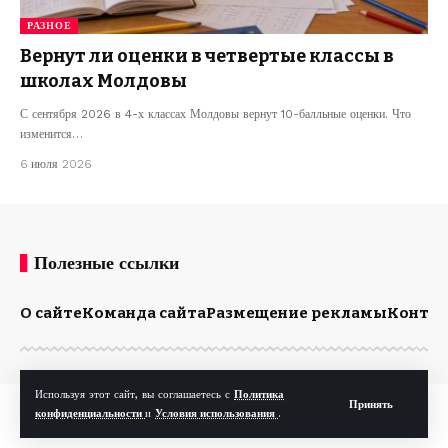
РАЗНОЕ
Вернут ли оценки в четвертые классы в
школах Молдовы
С сентября 2026 в 4-х классах Молдовы вернут 10-балльные оценки. Что
изменится…
6 июля 2026
Полезные ссылки
О сайте
Команда сайта
Размещение рекламы
Конта
Используя этот сайт, вы соглашаетесь с
Политика
Принять
© Kp.md. Все права защищены.
конфиденциальности
и
Условия использования
.