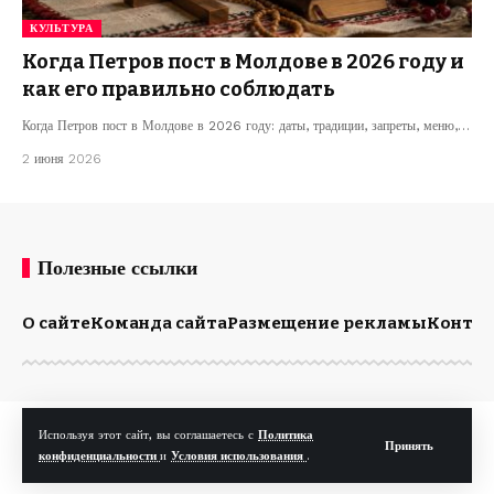
КУЛЬТУРА
Когда Петров пост в Молдове в 2026 году и
как его правильно соблюдать
Когда Петров пост в Молдове в 2026 году: даты, традиции, запреты, меню,…
2 июня 2026
Полезные ссылки
О сайте
Команда сайта
Размещение рекламы
Конта
© Kp.md. Все права защищены.
Используя этот сайт, вы соглашаетесь с
Политика
Принять
конфиденциальности
и
Условия использования
.