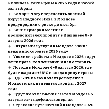
Кишинёва: какие цены в 2026 году и какой
зал выбрать
Комары могут переносить опасный
вирус Западного Нила: в Молдове
предупредили о риске до октября
Какие ярмарки местных
производителей пройдут в Кишиневе 8–9
августа 2026 года
Ритуальные услуги в Молдове: какие
цены на похороны в 2026 году
Уволили с работы в Молдове в 2026 году:
ваши права, компенсации и как оспорить
Погода в Молдове 6–8 августа 2026: где
будет жара до +38°C и когда придут грозы
НДС 20% на газ и электроэнергию в
Молдове: как изменятся тарифы с 2027
года
Будут ли отключения света в Молдове 6
августа из-за дефицита энергии
Страховка путешествий в Молдове 2026: