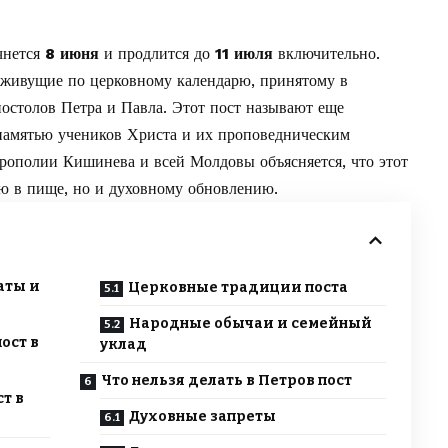
чнется
8 июня
и продлится до
11 июля
включительно.
живущие по церковному календарю, принятому в
постолов Петра и Павла. Этот пост называют еще
 памятью учеников Христа и их проповедническим
рополии Кишинева и всей Молдовы
объясняется, что этот
ю в пище, но и духовному обновлению.
аты и
Церковные традиции поста
Народные обычаи и семейный
ост в
уклад
Что нельзя делать в Петров пост
т в
Духовные запреты