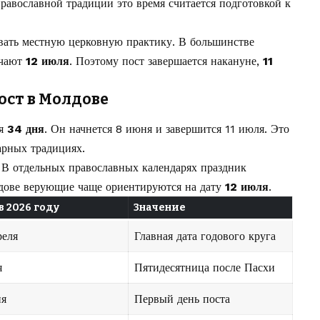
 православной традиции это время считается подготовкой к
ать местную церковную практику. В большинстве
ечают
12 июля
. Поэтому пост завершается накануне,
11
ост в Молдове
ся
34 дня
. Он начнется 8 июня и завершится 11 июля. Это
арных традициях.
. В отдельных православных календарях праздник
лдове верующие чаще ориентируются на дату
12 июля
.
в 2026 году
Значение
реля
Главная дата годового круга
я
Пятидесятница после Пасхи
ня
Первый день поста