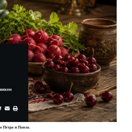
дником
м Петра и Павла.