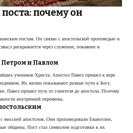
поста: почему он
тианским постам. Он связан с апостольской проповедью и
смысл раскрывается через служение, покаяние и
и Петром и Павлом
айших учеников Христа. Апостол Павел пришел к вере
ведником. Их жизни показывают разные пути к Богу.
ние. Павел прошел путь от гонителя до апостола. Поэтому
жности внутренней перемены.
постольским
 с миссией апостолов. Они проповедовали Евангелие,
вые общины. Пост стал символом подготовки к их