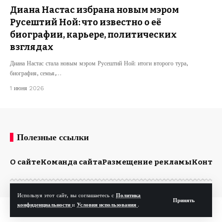
Диана Настас избрана новым мэром
Русештий Ной: что известно о её
биографии, карьере, политических
взглядах
Диана Настас стала новым мэром Русештий Ной: итоги второго тура,
биография, семья,…
1 июня 2026
Полезные ссылки
О сайте
Команда сайта
Размещение рекламы
Конта
Используя этот сайт, вы соглашаетесь с
Политика
Принять
конфиденциальности
и
Условия использования
.
© Kp.md. Все права защищены.