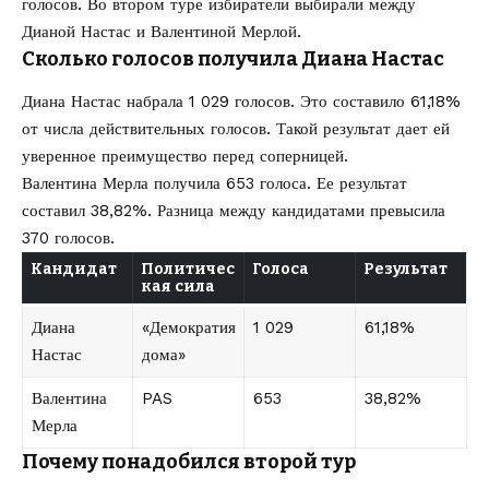
голосов. Во втором туре избиратели выбирали между
Дианой Настас и Валентиной Мерлой.
Сколько голосов получила Диана Настас
Диана Настас набрала 1 029 голосов. Это составило 61,18%
от числа действительных голосов. Такой результат дает ей
уверенное преимущество перед соперницей.
Валентина Мерла получила 653 голоса. Ее результат
составил 38,82%. Разница между кандидатами превысила
370 голосов.
Кандидат
Политичес
Голоса
Результат
кая сила
Диана
«Демократия
1 029
61,18%
Настас
дома»
Валентина
PAS
653
38,82%
Мерла
Почему понадобился второй тур