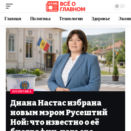
Главная
Политика
Технологии
Здоровье
Экон
ПОЛИТИКА
Диана Настас избрана
новым мэром Русештий
Ной: что известно о её