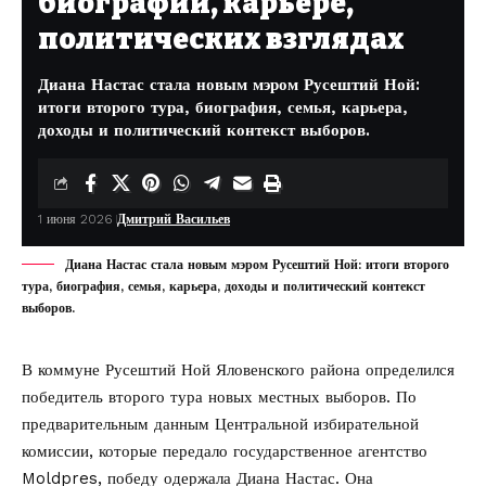
биографии, карьере,
политических взглядах
Диана Настас стала новым мэром Русештий Ной:
итоги второго тура, биография, семья, карьера,
доходы и политический контекст выборов.
1 июня 2026
Дмитрий Васильев
Диана Настас стала новым мэром Русештий Ной: итоги второго
тура, биография, семья, карьера, доходы и политический контекст
выборов.
В коммуне Русештий Ной Яловенского района определился
победитель второго тура новых местных выборов. По
предварительным данным Центральной избирательной
комиссии, которые
передало
государственное агентство
Moldpres, победу одержала Диана Настас. Она