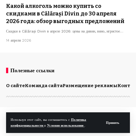
Какой алкоголь можно купить со
скидками в Călărași Divin до 30 апреля
2026 года: обзор выгодных предложений
Скидки в Călărași Divin в апреле 2026: цены на дивин, вино, игристое…
14 апреля 2026
Полезные ссылки
О сайте
Команда сайта
Размещение рекламы
Конта
© Kp.md. Все права защищены.
Используя этот сайт, вы соглашаетесь с
Политика
Принять
конфиденциальности
и
Условия использования
.