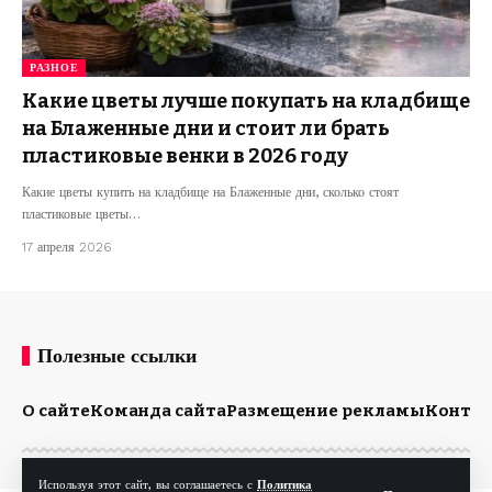
РАЗНОЕ
Какие цветы лучше покупать на кладбище
на Блаженные дни и стоит ли брать
пластиковые венки в 2026 году
Какие цветы купить на кладбище на Блаженные дни, сколько стоят
пластиковые цветы…
17 апреля 2026
Полезные ссылки
О сайте
Команда сайта
Размещение рекламы
Конта
Используя этот сайт, вы соглашаетесь с
Политика