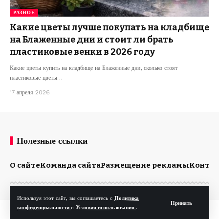
РАЗНОЕ
Какие цветы лучше покупать на кладбище
на Блаженные дни и стоит ли брать
пластиковые венки в 2026 году
Какие цветы купить на кладбище на Блаженные дни, сколько стоят
пластиковые цветы…
17 апреля 2026
Полезные ссылки
О сайте
Команда сайта
Размещение рекламы
Конта
Используя этот сайт, вы соглашаетесь с
Политика
Принять
конфиденциальности
и
Условия использования
.
© Kp.md. Все права защищены.