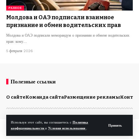
РАЗНОЕ
Молдова и ОАЭ подписали взаимное
признание и обмен водительских прав
Молдова и ОАЭ подписали меморандум о признании и обмене водительских
прав: кому…
5 февраля 2026
Полезные ссылки
О сайте
Команда сайта
Размещение рекламы
Конта
Используя этот сайт, вы соглашаетесь с
Политика
Принять
© Kp.md. Все права защищены.
конфиденциальности
и
Условия использования
.