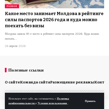
РАЗНОЕ
Какое место занимает Молдова в рейтинге
силы паспортов 2026 года и куда можно
поехать без визы
Молдова заняла 91-е место в рейтинге силы паспортов 2026. Куда можно
поехать…
26 апреля 2026
Полезные ссылки
О сайте
Команда сайта
Размещение рекламы
Конта
Используя этот сайт, вы соглашаетесь с
Политика
Принять
конфиденциальности
и
Условия использования
.
© Kp.md. Все права защищены.