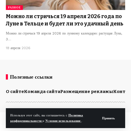
РАЗНОЕ
Можно ли стричься 19 апреля 2026 года по
Луне в Тельце и будет ли это удачный день
Можно ли стричься 19 апреля 2026 по лунному календарю: растущая Луна,
3…
18 апреля 2026
Полезные ссылки
О сайте
Команда сайта
Размещение рекламы
Конта
Используя этот сайт, вы соглашаетесь с
Политика
Принять
© Kp.md. Все права защищены.
конфиденциальности
и
Условия использования
.