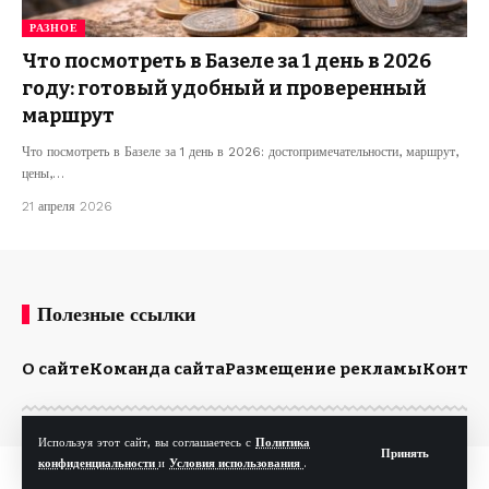
РАЗНОЕ
Что посмотреть в Базеле за 1 день в 2026
году: готовый удобный и проверенный
маршрут
Что посмотреть в Базеле за 1 день в 2026: достопримечательности, маршрут,
цены,…
21 апреля 2026
Полезные ссылки
О сайте
Команда сайта
Размещение рекламы
Конта
Используя этот сайт, вы соглашаетесь с
Политика
Принять
конфиденциальности
и
Условия использования
.
© Kp.md. Все права защищены.