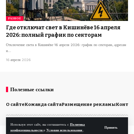
РАЗНОЕ
Где отключат свет в Кишинёве 16 апреля
2026: полный график по секторам
Отключение света в Кишинёве 16 апреля 2026: график по секторам, адресам
и…
16 апреля 2026
Полезные ссылки
О сайте
Команда сайта
Размещение рекламы
Конта
Используя этот сайт, вы соглашаетесь с
Политика
Принять
конфиденциальности
и
Условия использования
.
© Kp.md. Все права защищены.