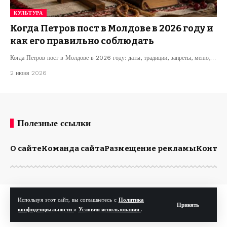
КУЛЬТУРА
Когда Петров пост в Молдове в 2026 году и
как его правильно соблюдать
Когда Петров пост в Молдове в 2026 году: даты, традиции, запреты, меню,…
2 июня 2026
Полезные ссылки
О сайте
Команда сайта
Размещение рекламы
Конта
© Kp.md. Все права защищены.
Используя этот сайт, вы соглашаетесь с
Политика
Принять
конфиденциальности
и
Условия использования
.