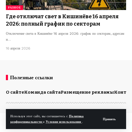
РАЗНОЕ
Где отключат свет в Кишинёве 16 апреля
2026: полный график по секторам
Отключение света в Кишинёве 16 апреля 2026: график по секторам, адресам
и…
16 апреля 2026
Полезные ссылки
О сайте
Команда сайта
Размещение рекламы
Конта
Используя этот сайт, вы соглашаетесь с
Политика
Принять
© Kp.md. Все права защищены.
конфиденциальности
и
Условия использования
.