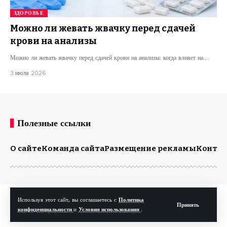
ЗДОРОВЬЕ
Можно ли жевать жвачку перед сдачей
крови на анализы
Можно ли жевать жвачку перед сдачей крови на анализы: когда влияет на…
3 июля 2026
Полезные ссылки
О сайте
Команда сайта
Размещение рекламы
Конта
© Kp.md. Все права защищены.
Используя этот сайт, вы соглашаетесь с
Политика
Принять
конфиденциальности
и
Условия использования
.