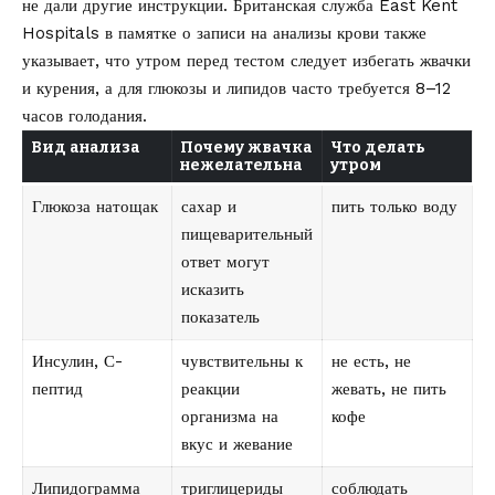
не дали другие инструкции. Британская служба East Kent
Hospitals в памятке о
записи на анализы крови
также
указывает, что утром перед тестом следует избегать жвачки
и курения, а для глюкозы и липидов часто требуется 8–12
часов голодания.
Вид анализа
Почему жвачка
Что делать
нежелательна
утром
Глюкоза натощак
сахар и
пить только воду
пищеварительный
ответ могут
исказить
показатель
Инсулин, С-
чувствительны к
не есть, не
пептид
реакции
жевать, не пить
организма на
кофе
вкус и жевание
Липидограмма
триглицериды
соблюдать