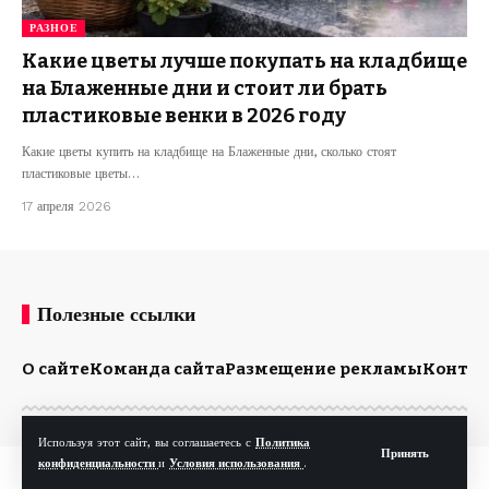
РАЗНОЕ
Какие цветы лучше покупать на кладбище
на Блаженные дни и стоит ли брать
пластиковые венки в 2026 году
Какие цветы купить на кладбище на Блаженные дни, сколько стоят
пластиковые цветы…
17 апреля 2026
Полезные ссылки
О сайте
Команда сайта
Размещение рекламы
Конта
Используя этот сайт, вы соглашаетесь с
Политика
Принять
конфиденциальности
и
Условия использования
.
© Kp.md. Все права защищены.