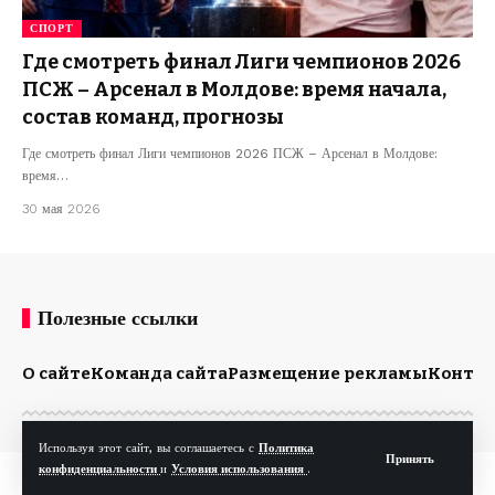
СПОРТ
Где смотреть финал Лиги чемпионов 2026
ПСЖ – Арсенал в Молдове: время начала,
состав команд, прогнозы
Где смотреть финал Лиги чемпионов 2026 ПСЖ – Арсенал в Молдове:
время…
30 мая 2026
Полезные ссылки
О сайте
Команда сайта
Размещение рекламы
Конта
Используя этот сайт, вы соглашаетесь с
Политика
Принять
конфиденциальности
и
Условия использования
.
© Kp.md. Все права защищены.