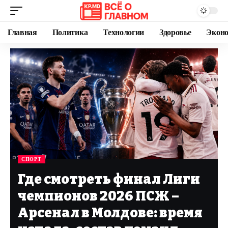
Главная
Политика
Технологии
Здоровье
Экон
СПОРТ
Где смотреть финал Лиги
чемпионов 2026 ПСЖ –
Арсенал в Молдове: время