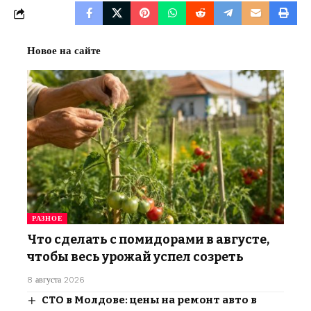
Новое на сайте
РАЗНОЕ
Что сделать с помидорами в августе,
чтобы весь урожай успел созреть
8 августа 2026
СТО в Молдове: цены на ремонт авто в