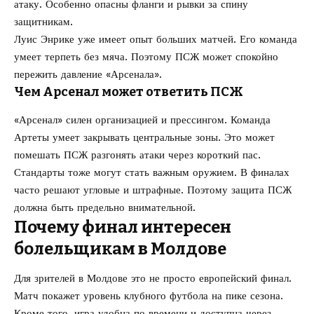
атаку. Особенно опасны фланги и рывки за спину
защитникам.
Луис Энрике уже имеет опыт больших матчей. Его команда
умеет терпеть без мяча. Поэтому ПСЖ может спокойно
пережить давление «Арсенала».
Чем Арсенал может ответить ПСЖ
«Арсенал» силен организацией и прессингом. Команда
Артеты умеет закрывать центральные зоны. Это может
помешать ПСЖ разгонять атаки через короткий пас.
Стандарты тоже могут стать важным оружием. В финалах
часто решают угловые и штрафные. Поэтому защита ПСЖ
должна быть предельно внимательной.
Почему финал интересен
болельщикам в Молдове
Для зрителей в Молдове это не просто европейский финал.
Матч покажет уровень клубного футбола на пике сезона.
Кроме того, игра удобна по времени и доступна через