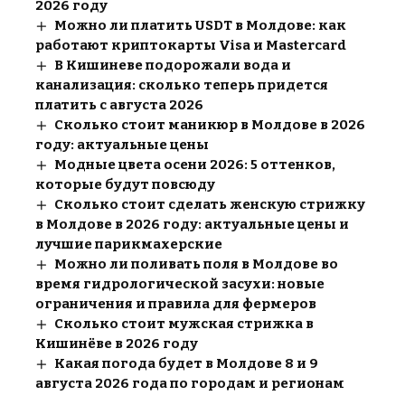
2026 году
Можно ли платить USDT в Молдове: как
работают криптокарты Visa и Mastercard
В Кишиневе подорожали вода и
канализация: сколько теперь придется
платить с августа 2026
Сколько стоит маникюр в Молдове в 2026
году: актуальные цены
Модные цвета осени 2026: 5 оттенков,
которые будут повсюду
Сколько стоит сделать женскую стрижку
в Молдове в 2026 году: актуальные цены и
лучшие парикмахерские
Можно ли поливать поля в Молдове во
время гидрологической засухи: новые
ограничения и правила для фермеров
Сколько стоит мужская стрижка в
Кишинёве в 2026 году
Какая погода будет в Молдове 8 и 9
августа 2026 года по городам и регионам