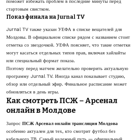
поможет избежать проблем в последние минуты перед
стартовым свистком.
Показ финала на Jurnal TV
Jurnal TV
также указан УЕФА в списке вещателей для
Молдовы. В официальном списке рядом с названием стоит
отметка со звездочкой. УЕФА поясняет, что такие отметки
могут касаться отдельных типов прав, включая хайлайты
или специальный формат показа.
Поэтому перед матчем желательно проверить актуальную
программу Jurnal TV. Иногда канал показывает студию,
обзор или отдельный эфир. Финальное расписание может
обновляться в день игры.
Как смотреть ПСЖ – Арсенал
онлайн в Молдове
Запрос
ПСЖ Арсенал онлайн трансляция Молдова
особенно актуален для тех, кто смотрит футбол без
кабельного ТВ. Самый надежный путь — официальный