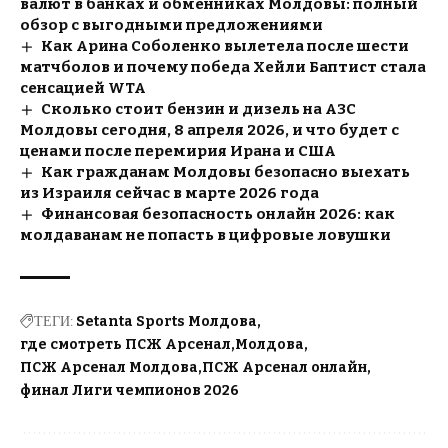
валют в банках и обменниках Молдовы: полный
обзор с выгодными предложениями
Как Арина Соболенко вылетела после шести
матчболов и почему победа Хейли Баптист стала
сенсацией WTA
Сколько стоит бензин и дизель на АЗС
Молдовы сегодня, 8 апреля 2026, и что будет с
ценами после перемирия Ирана и США
Как гражданам Молдовы безопасно выехать
из Израиля сейчас в марте 2026 года
Финансовая безопасность онлайн 2026: как
молдаванам не попасть в цифровые ловушки
ТЕГИ:
Setanta Sports Молдова
где смотреть ПСЖ Арсенал
Молдова
ПСЖ Арсенал Молдова
ПСЖ Арсенал онлайн
финал Лиги чемпионов 2026