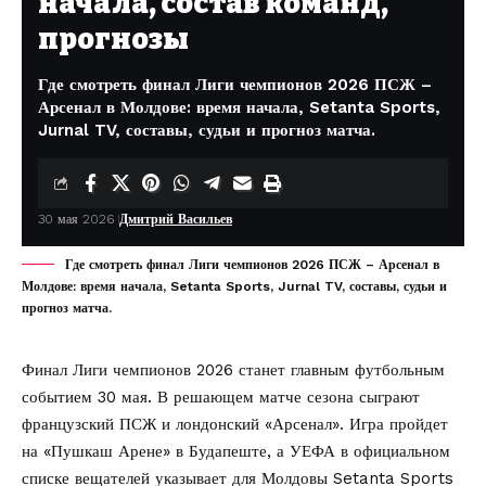
начала, состав команд,
прогнозы
Где смотреть финал Лиги чемпионов 2026 ПСЖ –
Арсенал в Молдове: время начала, Setanta Sports,
Jurnal TV, составы, судьи и прогноз матча.
30 мая 2026
Дмитрий Васильев
Где смотреть финал Лиги чемпионов 2026 ПСЖ – Арсенал в
Молдове: время начала, Setanta Sports, Jurnal TV, составы, судьи и
прогноз матча.
Финал Лиги чемпионов 2026 станет главным футбольным
событием 30 мая. В решающем матче сезона сыграют
французский ПСЖ и лондонский «Арсенал». Игра пройдет
на «Пушкаш Арене» в Будапеште, а УЕФА в официальном
списке вещателей
указывает
для Молдовы Setanta Sports