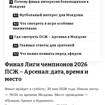
Почему финал интересен болельщикам в
Молдове
Футбольный интерес для Молдовы
Что смотреть в игре особенно
внимательно
Где смотреть ПСЖ – Арсенал в Молдове
Главные ответы для зрителей
Что важно помнить перед эфиром
Финал Лиги чемпионов 2026
ПСЖ – Арсенал: дата, время и
место
Финал пройдет в субботу, 30 мая 2026 года. Начало матча
— 19:00 по времени Молдовы. Место проведения —
«Пушкаш Арена» в Будапеште.