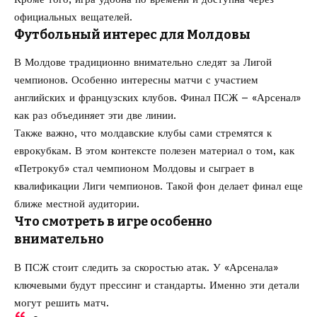
официальных вещателей.
Футбольный интерес для Молдовы
В Молдове традиционно внимательно следят за Лигой
чемпионов. Особенно интересны матчи с участием
английских и французских клубов. Финал ПСЖ – «Арсенал»
как раз объединяет эти две линии.
Также важно, что молдавские клубы сами стремятся к
еврокубкам. В этом контексте полезен материал о том, как
«Петрокуб» стал чемпионом Молдовы и сыграет в
квалификации Лиги чемпионов
. Такой фон делает финал еще
ближе местной аудитории.
Что смотреть в игре особенно
внимательно
В ПСЖ стоит следить за скоростью атак. У «Арсенала»
ключевыми будут прессинг и стандарты. Именно эти детали
могут решить матч.