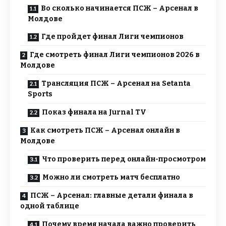
Во сколько начинается ПСЖ – Арсенал в
Молдове
Где пройдет финал Лиги чемпионов
Где смотреть финал Лиги чемпионов 2026 в
Молдове
Трансляция ПСЖ – Арсенал на Setanta
Sports
Показ финала на Jurnal TV
Как смотреть ПСЖ – Арсенал онлайн в
Молдове
Что проверить перед онлайн-просмотром
Можно ли смотреть матч бесплатно
ПСЖ – Арсенал: главные детали финала в
одной таблице
Почему время начала важно проверить