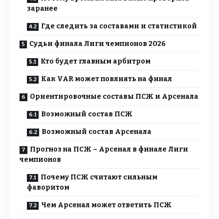
заранее
Где следить за составами и статистикой
Судьи финала Лиги чемпионов 2026
Кто будет главным арбитром
Как VAR может повлиять на финал
Ориентировочные составы ПСЖ и Арсенала
Возможный состав ПСЖ
Возможный состав Арсенала
Прогноз на ПСЖ – Арсенал в финале Лиги
чемпионов
Почему ПСЖ считают сильным
фаворитом
Чем Арсенал может ответить ПСЖ