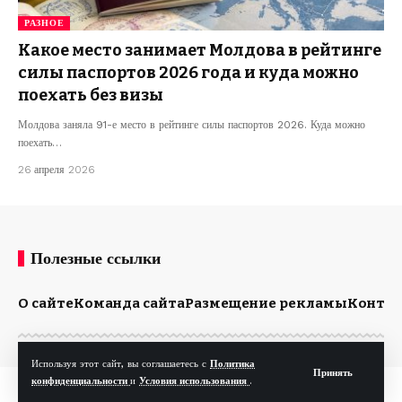
РАЗНОЕ
Какое место занимает Молдова в рейтинге
силы паспортов 2026 года и куда можно
поехать без визы
Молдова заняла 91-е место в рейтинге силы паспортов 2026. Куда можно
поехать…
26 апреля 2026
Полезные ссылки
О сайте
Команда сайта
Размещение рекламы
Конта
Используя этот сайт, вы соглашаетесь с
Политика
Принять
конфиденциальности
и
Условия использования
.
© Kp.md. Все права защищены.