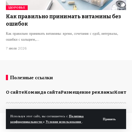
ЗДОРОВЬЕ
Как правильно принимать витамины без
ошибок
Как правильно принимать витамины: время, сочетания с едой, интервалы,
ошибки с кальцием,…
7 июля 2026
Полезные ссылки
О сайте
Команда сайта
Размещение рекламы
Конта
Используя этот сайт, вы соглашаетесь с
Политика
Принять
© Kp.md. Все права защищены.
конфиденциальности
и
Условия использования
.