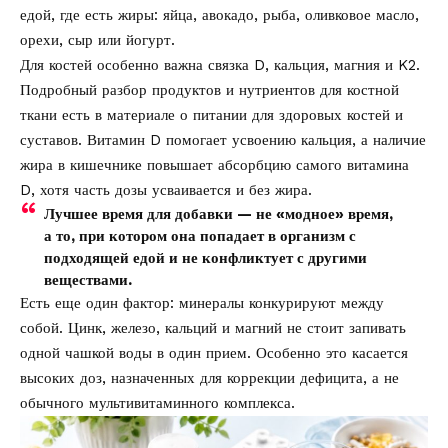
едой, где есть жиры: яйца, авокадо, рыба, оливковое масло,
орехи, сыр или йогурт.
Для костей особенно важна связка D, кальция, магния и K2.
Подробный разбор продуктов и нутриентов для костной
ткани есть в материале о
питании для здоровых костей и
суставов
. Витамин D помогает усвоению кальция, а наличие
жира в кишечнике повышает абсорбцию самого витамина
D, хотя часть дозы усваивается и без жира.
Лучшее время для добавки — не «модное» время,
а то, при котором она попадает в организм с
подходящей едой и не конфликтует с другими
веществами.
Есть еще один фактор: минералы конкурируют между
собой. Цинк, железо, кальций и магний не стоит запивать
одной чашкой воды в один прием. Особенно это касается
высоких доз, назначенных для коррекции дефицита, а не
обычного мультивитаминного комплекса.