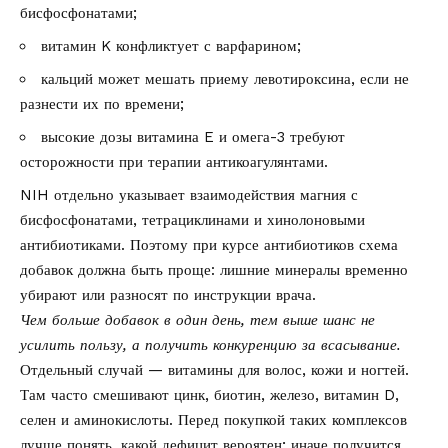
бисфосфонатами;
витамин K конфликтует с варфарином;
кальций может мешать приему левотироксина, если не
разнести их по времени;
высокие дозы витамина E и омега-3 требуют
осторожности при терапии антикоагулянтами.
NIH отдельно указывает взаимодействия магния с
бисфосфонатами, тетрациклинами и хинолоновыми
антибиотиками. Поэтому при курсе антибиотиков схема
добавок должна быть проще: лишние минералы временно
убирают или разносят по инструкции врача.
Чем больше добавок в один день, тем выше шанс не
усилить пользу, а получить конкуренцию за всасывание.
Отдельный случай — витамины для волос, кожи и ногтей.
Там часто смешивают цинк, биотин, железо, витамин D,
селен и аминокислоты. Перед покупкой таких комплексов
лучше понять, какой дефицит вероятен; иначе получится