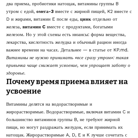
два приема, пробиотики натощак, витамины группы B
утром с едой,
омега-3
вместе с жирной пищей, K2 вместе с
D и жирами, витамин E после еды,
цинк
отдельно от
железа,
витамин C
вместе с продуктами, богатыми
железом. Но у этой схемы есть нюансы: форма вещества,
лекарства, кислотность желудка и обычный рацион иногда
важнее времени на часах. Детальнее — в статье от
KP.md
.
Витамины не нужно принимать «все сразу утром»: такая
привычка чаще снижает усвоение, чем упрощает заботу о
здоровье.
Почему время приема влияет на
усвоение
Витамины делятся на водорастворимые и
жирорастворимые. Водорастворимые, включая витамин C и
большинство витаминов группы B, не требуют жирной
пищи, но могут раздражать желудок, если принимать их
натощак. Жирорастворимые A, D, E и K лучше сочетать с