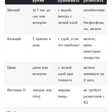
время
принимать
разносить
Магний
за 1 час до
с водой,
антибиотики
сна или
иногда с
,
вечером
легкой едой
бисфосфона
ты, железо
Кальций
2 приема в
с едой, если
железо,
день
это карбонат
цинк,
некоторые
лекарства
Цинк
днем или
с легкой
железо
вечером
едой при
минимум на
тошноте
2 часа
Витамин D
завтрак или
жирная
не требует
обед
пища
разнесения с
K2