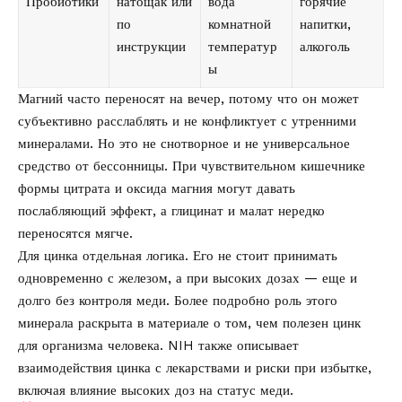
Пробиотики
натощак или
вода
горячие
по
комнатной
напитки,
инструкции
температур
алкоголь
ы
Магний часто переносят на вечер, потому что он может
субъективно расслаблять и не конфликтует с утренними
минералами. Но это не снотворное и не универсальное
средство от бессонницы. При чувствительном кишечнике
формы цитрата и оксида магния могут давать
послабляющий эффект, а глицинат и малат нередко
переносятся мягче.
Для цинка отдельная логика. Его не стоит принимать
одновременно с железом, а при высоких дозах — еще и
долго без контроля меди. Более подробно роль этого
минерала раскрыта в материале о том,
чем полезен цинк
для организма человека
. NIH также описывает
взаимодействия цинка с лекарствами и риски при избытке,
включая влияние высоких доз на статус меди.