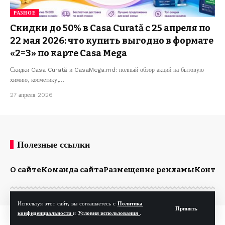
РАЗНОЕ
Скидки до 50% в Casa Curată с 25 апреля по
22 мая 2026: что купить выгодно в формате
«2=3» по карте Casa Mega
Скидки Casa Curată и CasaMega.md: полный обзор акций на бытовую
химию, косметику,…
27 апреля 2026
Полезные ссылки
О сайте
Команда сайта
Размещение рекламы
Конта
Используя этот сайт, вы соглашаетесь с
Политика
Принять
конфиденциальности
и
Условия использования
.
© Kp.md. Все права защищены.