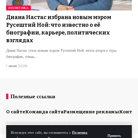
ПОЛИТИКА
Диана Настас избрана новым мэром
Русештий Ной: что известно о её
биографии, карьере, политических
взглядах
Диана Настас стала новым мэром Русештий Ной: итоги второго тура,
биография, семья,…
1 июня 2026
Полезные ссылки
О сайте
Команда сайта
Размещение рекламы
Конта
Используя этот сайт, вы соглашаетесь с
Политика
Принять