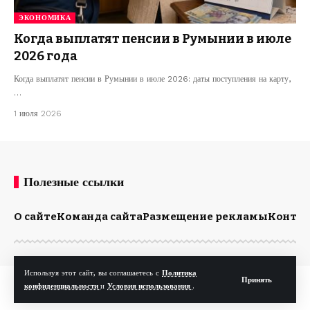
ЭКОНОМИКА
Когда выплатят пенсии в Румынии в июле
2026 года
Когда выплатят пенсии в Румынии в июле 2026: даты поступления на карту,
…
1 июля 2026
Полезные ссылки
О сайте
Команда сайта
Размещение рекламы
Конта
Используя этот сайт, вы соглашаетесь с
Политика
Принять
© Kp.md. Все права защищены.
конфиденциальности
и
Условия использования
.