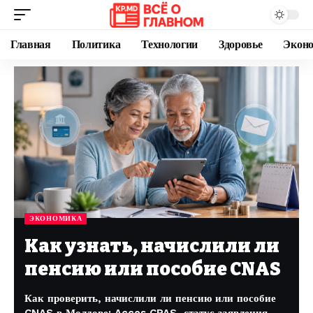
Главная
Политика
Технологии
Здоровье
Экон
ЭКОНОМИКА
Как узнать, начислили ли
пенсию или пособие CNAS
Как проверить, начислили ли пенсию или пособие
CNAS в Молдове: Acces CPAS, статус заявления,