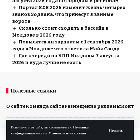
августа 2026 года по городам и регионам
Портал 8.08.2026 изменит жизнь четырех
знаков Зодиака: что принесут Львиные
ворота
Сколько стоит сходить в бассейн в
Молдове в 2026 году
Повысятся ли зарплаты с 1 сентября 2026
года в Молдове: что ответила Майя Санду
Где очереди на КПП Молдовы 7 августа
2026 и куда лучше не ехать
Полезные ссылки
О сайте
Команда сайта
Размещение рекламы
Конта
Используя этот сайт, вы соглашаетесь с
Политика
Принять
конфиденциальности
и
Условия использования
.
© Kp.md. Все права защищены.