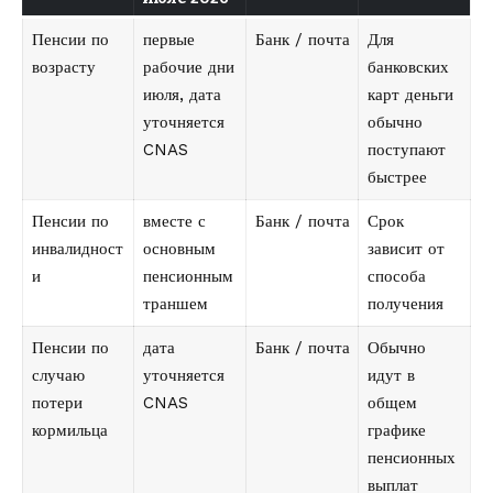
Пенсии по
первые
Банк / почта
Для
возрасту
рабочие дни
банковских
июля, дата
карт деньги
уточняется
обычно
CNAS
поступают
быстрее
Пенсии по
вместе с
Банк / почта
Срок
инвалидност
основным
зависит от
и
пенсионным
способа
траншем
получения
Пенсии по
дата
Банк / почта
Обычно
случаю
уточняется
идут в
потери
CNAS
общем
кормильца
графике
пенсионных
выплат