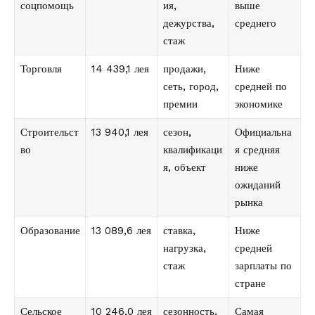
соцпомощь
ия,
выше
дежурства,
среднего
стаж
Торговля
14 439,1 лея
продажи,
Ниже
сеть, город,
средней по
премии
экономике
Строительст
13 940,1 лея
сезон,
Официальна
во
квалификаци
я средняя
я, объект
ниже
ожиданий
рынка
Образование
13 089,6 лея
ставка,
Ниже
нагрузка,
средней
стаж
зарплаты по
стране
Сельское
10 246,0 лея
сезонность,
Самая