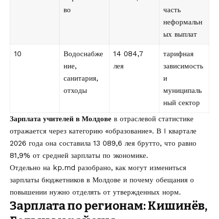
во
часть
неформальн
ых выплат
10
Водоснабже
14 084,7
тарифная
ние,
лея
зависимость
санитария,
и
отходы
муниципаль
ный сектор
Зарплата учителей в Молдове
в отраслевой статистике
отражается через категорию «образование». В I квартале
2026 года она составила 13 089,6 лея брутто, что равно
81,9% от средней зарплаты по экономике.
Отдельно на kp.md разобрано, как могут измениться
зарплаты бюджетников в Молдове
и почему обещания о
повышении нужно отделять от утвержденных норм.
Зарплата по регионам: Кишинёв,