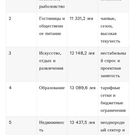
рыболовство
2
Гостиницы и
11 331,2 лея
чаевые,
общественн
сезон,
ое питание
высокая
текучесть
3
Искусство,
12 148,2 лея
нестабильны
отдых и
й спрос и
развлечения
проектная
занятость
4
Образование
13 089,6 лея
тарифные
сетки и
бюджетные
ограничения
5
Недвижимос
13 437,5 лея
неоднородн
ть
ый сектор и