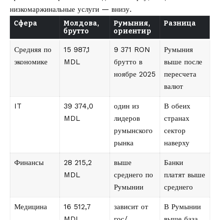
низкомаржинальные услуги — внизу.
Сфера
Молдова,
Румыния,
Разница
брутто
ориентир
Средняя по
15 987,1
9 371 RON
Румыния
экономике
MDL
брутто в
выше после
ноябре 2025
пересчета
валют
IT
39 374,0
один из
В обеих
MDL
лидеров
странах
румынского
сектор
рынка
наверху
Финансы
28 215,2
выше
Банки
MDL
среднего по
платят выше
Румынии
среднего
Медицина
16 512,7
зависит от
В Румынии
MDL
гос/
выше база