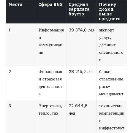
Место
Сфера BNS
Средняя
Почему
зарплата
доход
брутто
выше
среднего
1
Информация
39 374,0 лея
экспорт
и
услуг,
коммуникац
дефицит
ии
специалисто
в
2
Финансовая
28 215,2 лея
банки,
и страховая
страхование,
деятельност
риск-
ь
менеджмент
3
Энергетика,
22 644,8
технические
тепло, газ
лея
компетенции
и
инфраструкт