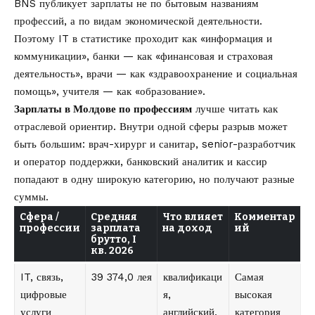
BNS публикует зарплаты не по бытовым названиям
профессий, а по видам экономической деятельности.
Поэтому IT в статистике проходит как «информация и
коммуникации», банки — как «финансовая и страховая
деятельность», врачи — как «здравоохранение и социальная
помощь», учителя — как «образование».
Зарплаты в Молдове по профессиям
лучше читать как
отраслевой ориентир. Внутри одной сферы разрыв может
быть большим: врач-хирург и санитар, senior-разработчик
и оператор поддержки, банковский аналитик и кассир
попадают в одну широкую категорию, но получают разные
суммы.
Сфера /
Средняя
Что влияет
Комментар
профессии
зарплата
на доход
ий
брутто, I
кв. 2026
IT, связь,
39 374,0 лея
квалификаци
Самая
цифровые
я,
высокая
услуги
английский,
категория