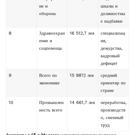
ие и
шкалы и
оборона
должностны
е надбавки
8
Здравоохран
16 512,7 лея
специализац
ение и
ия,
соцпомощь
дежурства,
кадровый
дефицит
9
Всего по
15 987,1 лея
средний
экономике
ориентир по
стране
10
Промышлен
14 661,7 лея
переработка,
ность всего
производств
о, сменный
труд