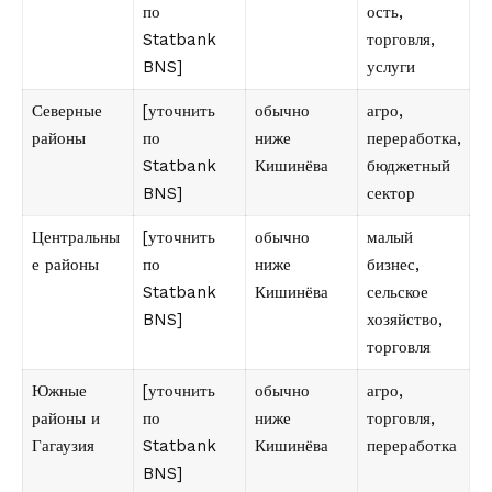
по
ость,
Statbank
торговля,
BNS]
услуги
Северные
[уточнить
обычно
агро,
районы
по
ниже
переработка,
Statbank
Кишинёва
бюджетный
BNS]
сектор
Центральны
[уточнить
обычно
малый
е районы
по
ниже
бизнес,
Statbank
Кишинёва
сельское
BNS]
хозяйство,
торговля
Южные
[уточнить
обычно
агро,
районы и
по
ниже
торговля,
Гагаузия
Statbank
Кишинёва
переработка
BNS]