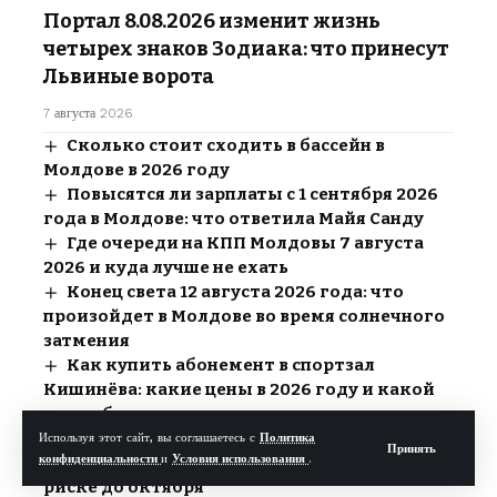
Портал 8.08.2026 изменит жизнь
четырех знаков Зодиака: что принесут
Львиные ворота
7 августа 2026
Сколько стоит сходить в бассейн в
Молдове в 2026 году
Повысятся ли зарплаты с 1 сентября 2026
года в Молдове: что ответила Майя Санду
Где очереди на КПП Молдовы 7 августа
2026 и куда лучше не ехать
Конец света 12 августа 2026 года: что
произойдет в Молдове во время солнечного
затмения
Как купить абонемент в спортзал
Кишинёва: какие цены в 2026 году и какой
зал выбрать
Комары могут переносить опасный вирус
Используя этот сайт, вы соглашаетесь с
Политика
Принять
конфиденциальности
и
Условия использования
.
Западного Нила: в Молдове предупредили о
риске до октября