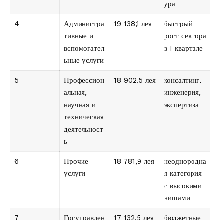
ура
4
Администра
19 138,1 лея
быстрый
тивные и
рост сектора
вспомогател
в I квартале
ьные услуги
5
Профессион
18 902,5 лея
консалтинг,
альная,
инженерия,
научная и
экспертиза
техническая
деятельност
ь
6
Прочие
18 781,9 лея
неоднородна
услуги
я категория
с высокими
нишами
7
Госуправлен
17 132,5 лея
бюджетные