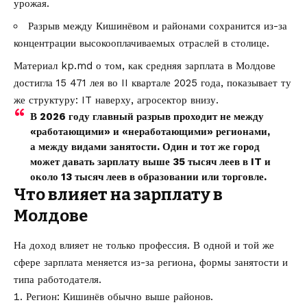
урожая.
Разрыв между Кишинёвом и районами сохранится из-за
концентрации высокооплачиваемых отраслей в столице.
Материал kp.md о том, как
средняя зарплата в Молдове
достигла 15 471 лея во II квартале 2025 года
, показывает ту
же структуру: IT наверху, агросектор внизу.
В 2026 году главный разрыв проходит не между
«работающими» и «неработающими» регионами,
а между видами занятости. Один и тот же город
может давать зарплату выше 35 тысяч леев в IT и
около 13 тысяч леев в образовании или торговле.
Что влияет на зарплату в
Молдове
На доход влияет не только профессия. В одной и той же
сфере зарплата меняется из-за региона, формы занятости и
типа работодателя.
Регион: Кишинёв обычно выше районов.