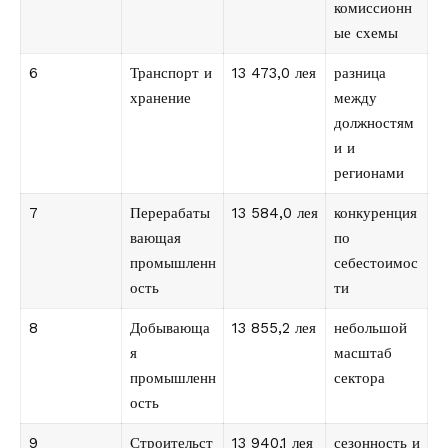
комиссионн
ые схемы
6
Транспорт и
13 473,0 лея
разница
хранение
между
должностям
и и
регионами
7
Перерабаты
13 584,0 лея
конкуренция
вающая
по
промышленн
себестоимос
ость
ти
8
Добывающа
13 855,2 лея
небольшой
я
масштаб
промышленн
сектора
ость
9
Строительст
13 940,1 лея
сезонность и