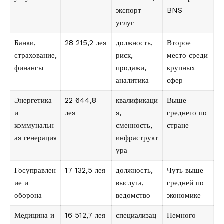
экспорт
BNS
услуг
Банки,
28 215,2 лея
должность,
Второе
страхование,
риск,
место среди
финансы
продажи,
крупных
аналитика
сфер
Энергетика
22 644,8
квалификаци
Выше
и
лея
я,
среднего по
коммунальн
сменность,
стране
ая генерация
инфраструкт
ура
Госуправлен
17 132,5 лея
должность,
Чуть выше
ие и
выслуга,
средней по
оборона
ведомство
экономике
Медицина и
16 512,7 лея
специализац
Немного