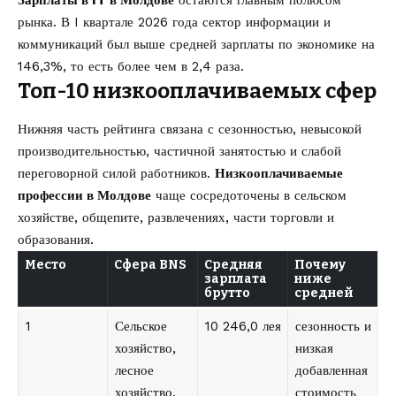
Зарплаты в IT в Молдове
остаются главным полюсом
рынка. В I квартале 2026 года сектор информации и
коммуникаций был выше средней зарплаты по экономике на
146,3%, то есть более чем в 2,4 раза.
Топ-10 низкооплачиваемых сфер
Нижняя часть рейтинга связана с сезонностью, невысокой
производительностью, частичной занятостью и слабой
переговорной силой работников.
Низкооплачиваемые
профессии в Молдове
чаще сосредоточены в сельском
хозяйстве, общепите, развлечениях, части торговли и
образования.
Место
Сфера BNS
Средняя
Почему
зарплата
ниже
брутто
средней
1
Сельское
10 246,0 лея
сезонность и
хозяйство,
низкая
лесное
добавленная
хозяйство,
стоимость