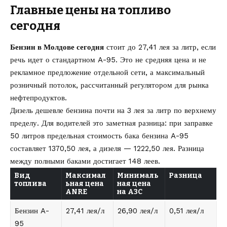
Главные цены на топливо
сегодня
Бензин в Молдове сегодня
стоит до 27,41 лея за литр, если
речь идет о стандартном A-95. Это не средняя цена и не
рекламное предложение отдельной сети, а максимальный
розничный потолок, рассчитанный регулятором для рынка
нефтепродуктов.
Дизель дешевле бензина почти на 3 лея за литр по верхнему
пределу. Для водителей это заметная разница: при заправке
50 литров предельная стоимость бака бензина A-95
составляет 1370,50 лея, а дизеля — 1222,50 лея. Разница
между полными баками достигает 148 леев.
Вид
Максимал
Минималь
Разница
топлива
ьная цена
ная цена
ANRE
на АЗС
Бензин A-
27,41 лея/л
26,90 лея/л
0,51 лея/л
95