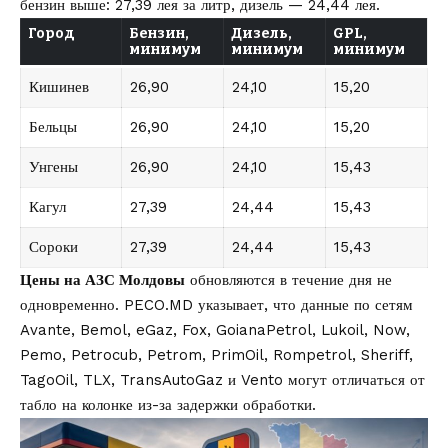
бензин выше: 27,39 лея за литр, дизель — 24,44 лея.
Город
Бензин,
Дизель,
GPL,
минимум
минимум
минимум
Кишинев
26,90
24,10
15,20
Бельцы
26,90
24,10
15,20
Унгены
26,90
24,10
15,43
Кагул
27,39
24,44
15,43
Сороки
27,39
24,44
15,43
Цены на АЗС Молдовы
обновляются в течение дня не
одновременно. PECO.MD указывает, что данные по сетям
Avante, Bemol, eGaz, Fox, GoianaPetrol, Lukoil, Now,
Pemo, Petrocub, Petrom, PrimOil, Rompetrol, Sheriff,
TagoOil, TLX, TransAutoGaz и Vento могут отличаться от
табло на колонке из-за задержки обработки.