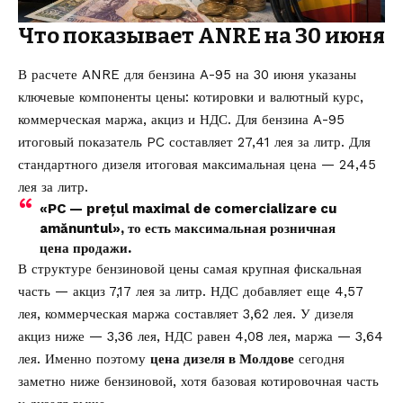
Что показывает ANRE на 30 июня
В расчете
ANRE для бензина A-95
на 30 июня указаны
ключевые компоненты цены: котировки и валютный курс,
коммерческая маржа, акциз и НДС. Для бензина A-95
итоговый показатель PC составляет 27,41 лея за литр. Для
стандартного дизеля итоговая максимальная цена — 24,45
лея за литр.
«PC — prețul maximal de comercializare cu
amănuntul», то есть максимальная розничная
цена продажи.
В структуре бензиновой цены самая крупная фискальная
часть — акциз 7,17 лея за литр. НДС добавляет еще 4,57
лея, коммерческая маржа составляет 3,62 лея. У дизеля
акциз ниже — 3,36 лея, НДС равен 4,08 лея, маржа — 3,64
лея. Именно поэтому
цена дизеля в Молдове
сегодня
заметно ниже бензиновой, хотя базовая котировочная часть