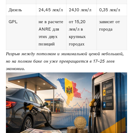
Дизель
24,45 лея/л
24,10 лея/л
0,35 лея/л
GPL
не в расчете
от 15,20
зависит от
ANRE для
лея/л в
города
этих двух
крупных
позиций
городах
Разрыв между потолком и минимальной ценой небольшой,
но на полном баке он уже превращается в 17–25 леев
экономии.