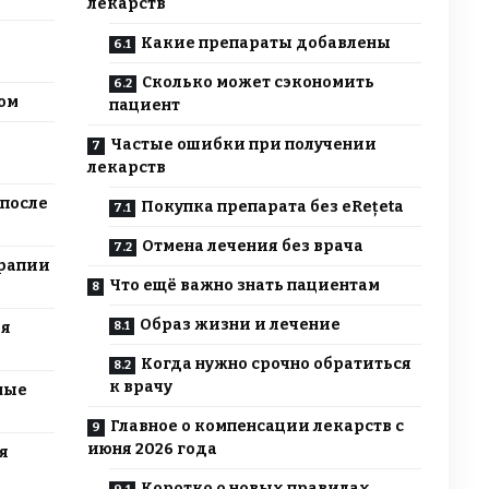
лекарств
Какие препараты добавлены
Сколько может сэкономить
ом
пациент
Частые ошибки при получении
лекарств
 после
Покупка препарата без eRețeta
Отмена лечения без врача
ерапии
Что ещё важно знать пациентам
Образ жизни и лечение
ля
Когда нужно срочно обратиться
к врачу
ные
Главное о компенсации лекарств с
июня 2026 года
я
Коротко о новых правилах