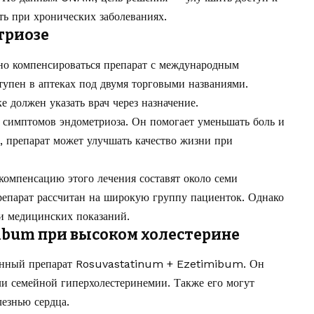
ть при хронических заболеваниях.
триозе
чно компенсироваться препарат с международным
упен в аптеках под двумя торговыми названиями.
е должен указать врач через назначение.
симптомов эндометриоза. Он помогает уменьшать боль и
о, препарат может улучшать качество жизни при
омпенсацию этого лечения составят около семи
препарат рассчитан на широкую группу пациенток. Однако
и медицинских показаний.
ibum при высоком холестерине
анный препарат Rosuvastatinum + Ezetimibum. Он
ли семейной гиперхолестеринемии. Также его могут
лезнью сердца.