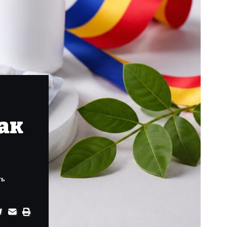
ак
ть