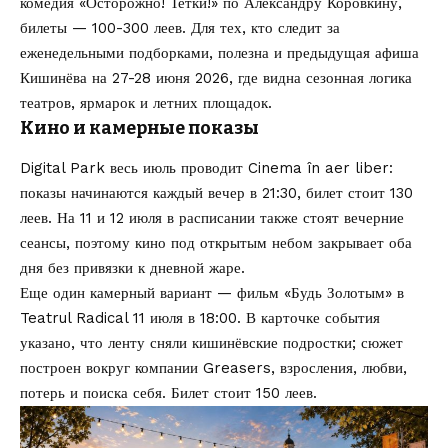
комедия «Осторожно! Тетки!» по Александру Коровкину,
билеты — 100-300 леев. Для тех, кто следит за
еженедельными подборками, полезна и предыдущая
афиша
Кишинёва на 27-28 июня 2026
, где видна сезонная логика
театров, ярмарок и летних площадок.
Кино и камерные показы
Digital Park весь июль проводит
Cinema în aer liber
:
показы начинаются каждый вечер в 21:30, билет стоит 130
леев. На 11 и 12 июля в расписании также стоят вечерние
сеансы, поэтому кино под открытым небом закрывает оба
дня без привязки к дневной жаре.
Еще один камерный вариант — фильм «Будь Золотым» в
Teatrul Radical 11 июля в 18:00. В карточке события
указано, что ленту сняли кишинёвские подростки; сюжет
построен вокруг компании Greasers, взросления, любви,
потерь и поиска себя. Билет стоит 150 леев.