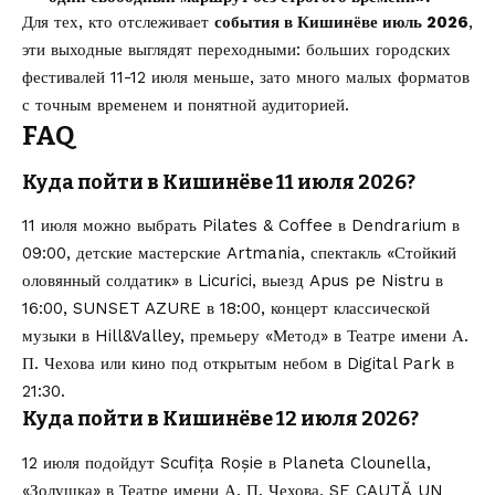
Для тех, кто отслеживает
события в Кишинёве июль 2026
,
эти выходные выглядят переходными: больших городских
фестивалей 11-12 июля меньше, зато много малых форматов
с точным временем и понятной аудиторией.
FAQ
Куда пойти в Кишинёве 11 июля 2026?
11 июля можно выбрать Pilates & Coffee в Dendrarium в
09:00, детские мастерские Artmania, спектакль «Стойкий
оловянный солдатик» в Licurici, выезд Apus pe Nistru в
16:00, SUNSET AZURE в 18:00, концерт классической
музыки в Hill&Valley, премьеру «Метод» в Театре имени А.
П. Чехова или кино под открытым небом в Digital Park в
21:30.
Куда пойти в Кишинёве 12 июля 2026?
12 июля подойдут Scufița Roșie в Planeta Clounella,
«Золушка» в Театре имени А. П. Чехова, SE CAUTĂ UN