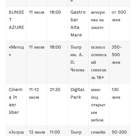
SUNSE
11 июля
18:00
Gastro
вечери
от 500
T
bar
нка на
леев
AZURE
Alta
закате
Mare
«Метод
11 июля
18:00
Театр
психол
350-
»
им. А.
огическ
500
П.
ий
леев
Чехова
спектак
ль 16+
Cinem
11-12
21:30
Digital
кино
130
a în
июля
Park
под
леев
aer
открыт
liber
ым
небом
«Золуш
12 июля
11:00
Театр
семейн
50-200