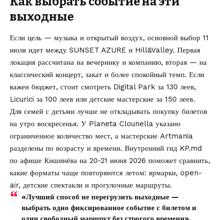
Как выбрать событие на эти
выходные
Если цель — музыка и открытый воздух, основной выбор 11
июля идет между SUNSET AZURE и Hill&Valley. Первая
локация рассчитана на вечеринку и компанию, вторая — на
классический концерт, закат и более спокойный темп. Если
важен бюджет, стоит смотреть Digital Park за 130 леев,
Licurici за 100 леев или детские мастерские за 150 леев.
Для семей с детьми лучше не откладывать покупку билетов
на утро воскресенья. У Planeta Clounella указано
ограниченное количество мест, а мастерские Artmania
разделены по возрасту и времени. Внутренний гид KP.md
по
афише Кишинёва на 20-21 июня 2026
поможет сравнить,
какие форматы чаще повторяются летом: ярмарки, open-
air, детские спектакли и прогулочные маршруты.
«Лучший способ не перегрузить выходные —
выбрать одно фиксированное событие с билетом и
один свободный маршрут без строгого времени».