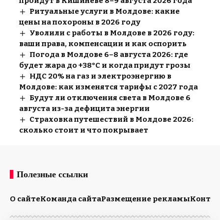
пройдут в Кишиневе 8–9 августа 2026 года
Ритуальные услуги в Молдове: какие
цены на похороны в 2026 году
Уволили с работы в Молдове в 2026 году:
ваши права, компенсации и как оспорить
Погода в Молдове 6–8 августа 2026: где
будет жара до +38°C и когда придут грозы
НДС 20% на газ и электроэнергию в
Молдове: как изменятся тарифы с 2027 года
Будут ли отключения света в Молдове 6
августа из-за дефицита энергии
Страховка путешествий в Молдове 2026:
сколько стоит и что покрывает
Полезные ссылки
О сайте
Команда сайта
Размещение рекламы
Конта