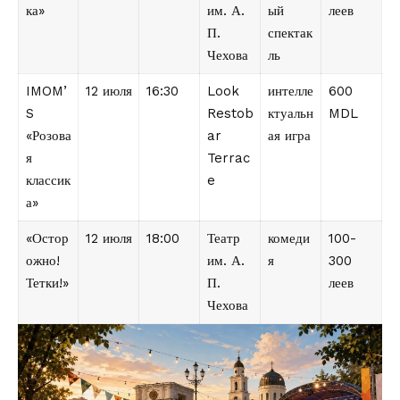
ка»
им. А.
ый
леев
П.
спектак
Чехова
ль
IMOM’
12 июля
16:30
Look
интелле
600
S
Restob
ктуальн
MDL
«Розова
ar
ая игра
я
Terrac
классик
e
а»
«Остор
12 июля
18:00
Театр
комеди
100-
ожно!
им. А.
я
300
Тетки!»
П.
леев
Чехова