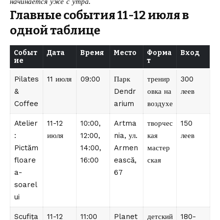
начинается уже с утра.
Главные события 11-12 июля в
одной таблице
Событ
Дата
Время
Место
Форма
Вход
ие
т
Pilates
11 июля
09:00
Парк
тренир
300
&
Dendr
овка на
леев
Coffee
arium
воздухе
Atelier
11-12
10:00,
Artma
творчес
150
:
июля
12:00,
nia, ул.
кая
леев
Pictăm
14:00,
Armen
мастер
floare
16:00
ească,
ская
a-
67
soarel
ui
Scufița
11-12
11:00
Planet
детский
180-