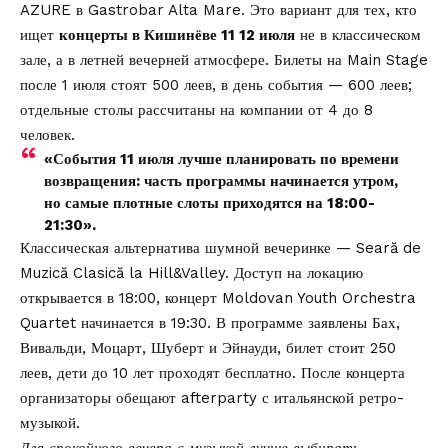
AZURE
в Gastrobar Alta Mare. Это вариант для тех, кто
ищет
концерты в Кишинёве 11 12 июля
не в классическом
зале, а в летней вечерней атмосфере. Билеты на Main Stage
после 1 июля стоят 500 леев, в день события — 600 леев;
отдельные столы рассчитаны на компании от 4 до 8
человек.
«События 11 июля лучше планировать по времени
возвращения: часть программы начинается утром,
но самые плотные слоты приходятся на 18:00-
21:30».
Классическая альтернатива шумной вечеринке —
Seară de
Muzică Clasică la Hill&Valley
. Доступ на локацию
открывается в 18:00, концерт Moldovan Youth Orchestra
Quartet начинается в 19:30. В программе заявлены Бах,
Вивальди, Моцарт, Шуберт и Эйнауди, билет стоит 250
леев, дети до 10 лет проходят бесплатно. После концерта
организаторы обещают afterparty с итальянской ретро-
музыкой.
Для спокойного вечера с музыкой лучше выбирать