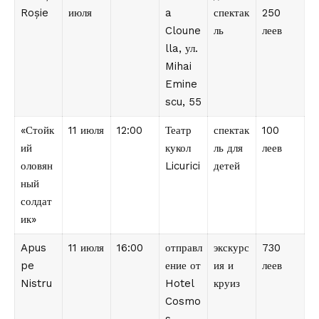
Roșie
июля
a
спектак
250
Cloune
ль
леев
lla, ул.
Mihai
Emine
scu, 55
«Стойк
11 июля
12:00
Театр
спектак
100
ий
кукол
ль для
леев
оловян
Licurici
детей
ный
солдат
ик»
Apus
11 июля
16:00
отправл
экскурс
730
pe
ение от
ия и
леев
Nistru
Hotel
круиз
Cosmo
s