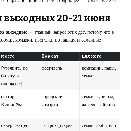
него празднования с папой. Подробнее — в материале от
я выходных 20-21 июня
26 выходные
— главный запрос этих дат, потому что в
ормат, ярмарки, прогулки по паркам и семейные
Место
Формат
Для кого
[уточнить по
фестиваль
компании, пары,
билету и
семьи
площадке]
секторы
городские
семьи, туристы,
Кишинёва
ярмарки
жители районов
сквер Театра
гастро-ярмарка
семьи, любители