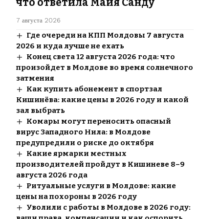
что ответила Майя Санду
7 августа 2026
Где очереди на КПП Молдовы 7 августа
2026 и куда лучше не ехать
Конец света 12 августа 2026 года: что
произойдет в Молдове во время солнечного
затмения
Как купить абонемент в спортзал
Кишинёва: какие цены в 2026 году и какой
зал выбрать
Комары могут переносить опасный
вирус Западного Нила: в Молдове
предупредили о риске до октября
Какие ярмарки местных
производителей пройдут в Кишиневе 8–9
августа 2026 года
Ритуальные услуги в Молдове: какие
цены на похороны в 2026 году
Уволили с работы в Молдове в 2026 году:
ваши права, компенсации и как оспорить