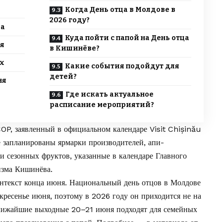
Когда День отца в Молдове в
2026 году?
ца
Куда пойти с папой на День отца
я
в Кишинёве?
х
Какие события подойдут для
детей?
ня
Где искать актуальное
расписание мероприятий?
OP, заявленный в
официальном календаре Visit Chișinău
е запланированы ярмарки производителей, апи-
 и сезонных фруктов, указанные в
календаре Главного
ризма Кишинёва
.
нтекст конца июня. Национальный день отцов в Молдове
кресенье июня, поэтому в 2026 году он приходится не на
ближайшие выходные 20–21 июня подходят для семейных