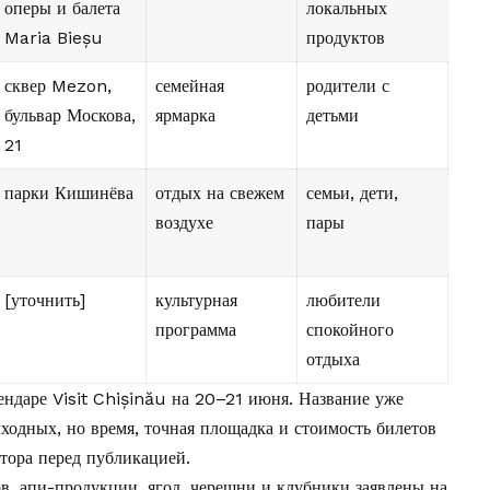
оперы и балета
локальных
Maria Bieșu
продуктов
сквер Mezon,
семейная
родители с
бульвар Москова,
ярмарка
детьми
21
парки Кишинёва
отдых на свежем
семьи, дети,
воздухе
пары
[уточнить]
культурная
любители
программа
спокойного
отдыха
ндаре Visit Chișinău на 20–21 июня. Название уже
ходных, но время, точная площадка и стоимость билетов
тора перед публикацией.
в, апи-продукции, ягод, черешни и клубники заявлены на