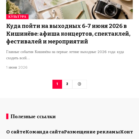
КУЛЬТУРА
Куда пойти на выходных 6-7 июня 2026 в
Кишинёве: афиша концертов, спектаклей,
фестивалей и мероприятий
Главные события Кишинёва на первые летние выходные 2026 года: куда
сходить всей…
1 июня 2026
1
2
Полезные ссылки
О сайте
Команда сайта
Размещение рекламы
Конта