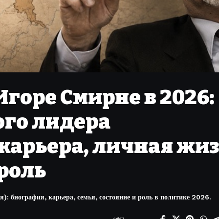
Игоре Смирне в 2026:
ого лидера
карьера, личная жи
роль
: биография, карьера, семья, состояние и роль в политике 2026.