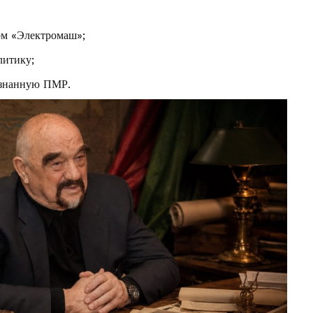
ом «Электромаш»;
литику;
изнанную ПМР.