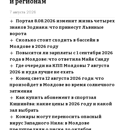
и регионам
7 августа 2026
Портал 8.08.2026 изменит жизнь четырех
знаков Зодиака: что принесут Львиные
ворота
Сколько стоит сходить в бассейн в
Молдове в 2026 году
Повысятся ли зарплаты с 1 сентября 2026
года в Молдове: что ответила Майя Санду
Где очереди на КПП Молдовы 7 августа
2026 и куда лучше не ехать
Конец света 12 августа 2026 года: что
произойдет в Молдове во время солнечного
затмения
Как купить абонемент в спортзал
Кишинёва: какие цены в 2026 году и какой
зал выбрать
Комары могут переносить опасный
вирус Западного Нила: в Молдове
предупредили о риске до октября