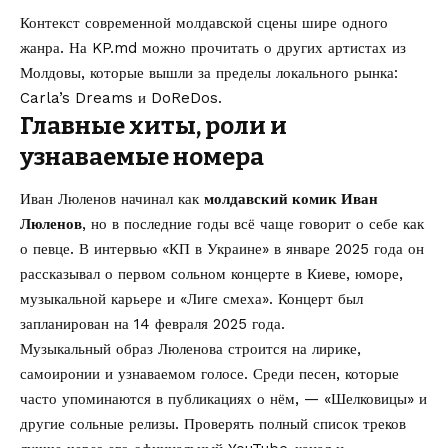
Контекст современной молдавской сцены шире одного
жанра. На KP.md можно прочитать о других артистах из
Молдовы, которые вышли за пределы локального рынка:
Carla’s Dreams
и
DoReDos
.
Главные хиты, роли и
узнаваемые номера
Иван Люленов начинал как
молдавский комик Иван
Люленов
, но в последние годы всё чаще говорит о себе как
о певце. В интервью «КП в Украине» в январе 2025 года он
рассказывал о первом сольном концерте в Киеве, юморе,
музыкальной карьере и «Лиге смеха». Концерт был
запланирован на 14 февраля 2025 года.
Музыкальный образ Люленова строится на лирике,
самоиронии и узнаваемом голосе. Среди песен, которые
часто упоминаются в публикациях о нём, — «Шелковицы» и
другие сольные релизы. Проверять полный список треков