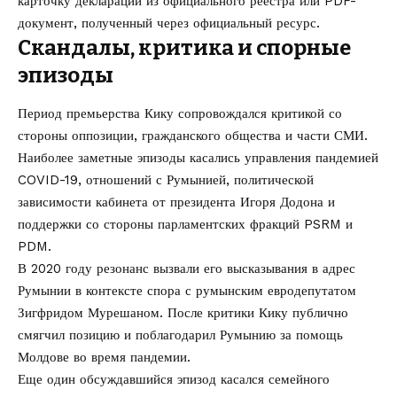
карточку декларации из официального реестра или PDF-
документ, полученный через официальный ресурс.
Скандалы, критика и спорные
эпизоды
Период премьерства Кику сопровождался критикой со
стороны оппозиции, гражданского общества и части СМИ.
Наиболее заметные эпизоды касались управления пандемией
COVID-19, отношений с Румынией, политической
зависимости кабинета от президента Игоря Додона и
поддержки со стороны парламентских фракций PSRM и
PDM.
В 2020 году резонанс вызвали его высказывания в адрес
Румынии в контексте спора с румынским евродепутатом
Зигфридом Мурешаном. После критики Кику публично
смягчил позицию и поблагодарил Румынию за помощь
Молдове во время пандемии.
Еще один обсуждавшийся эпизод касался семейного