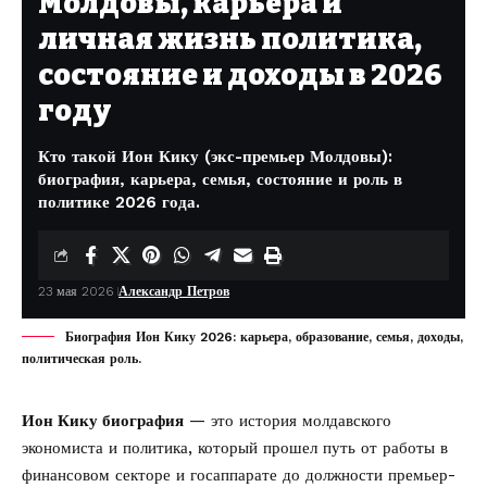
Молдовы, карьера и
личная жизнь политика,
состояние и доходы в 2026
году
Кто такой Ион Кику (экс-премьер Молдовы):
биография, карьера, семья, состояние и роль в
политике 2026 года.
23 мая 2026
Александр Петров
Биография Ион Кику 2026: карьера, образование, семья, доходы,
политическая роль.
Ион Кику биография
— это история молдавского
экономиста и политика, который прошел путь от работы в
финансовом секторе и госаппарате до должности премьер-