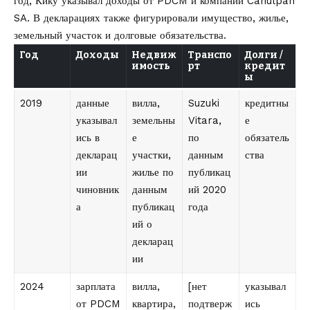
год, Кику указывал доходы от PDCM и компании Cahulpan
SA. В декларациях также фигурировали имущество, жилье,
земельный участок и долговые обязательства.
Год
Доходы
Недвиж
Транспо
Долги /
имость
рт
кредит
ы
2019
данные
вилла,
Suzuki
кредитны
указывал
земельны
Vitara,
е
ись в
е
по
обязатель
декларац
участки,
данным
ства
ии
жилье по
публикац
чиновник
данным
ий 2020
а
публикац
года
ий о
декларац
ии
2024
зарплата
вилла,
[нет
указывал
от PDCM
квартира,
подтверж
ись