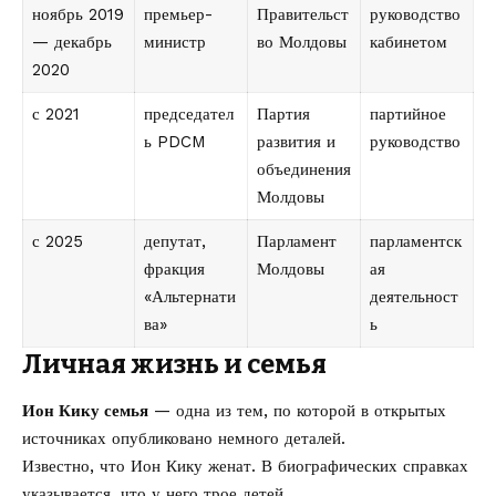
ноябрь 2019
премьер-
Правительст
руководство
— декабрь
министр
во Молдовы
кабинетом
2020
с 2021
председател
Партия
партийное
ь PDCM
развития и
руководство
объединения
Молдовы
с 2025
депутат,
Парламент
парламентск
фракция
Молдовы
ая
«Альтернати
деятельност
ва»
ь
Личная жизнь и семья
Ион Кику семья
— одна из тем, по которой в открытых
источниках опубликовано немного деталей.
Известно, что Ион Кику женат. В биографических справках
указывается, что у него трое детей.