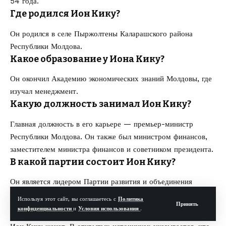
54 года.
Где родился Ион Кику?
Он родился в селе Пыржолтены Каларашского района
Республики Молдова.
Какое образование у Иона Кику?
Он окончил Академию экономических знаний Молдовы, где
изучал менеджмент.
Какую должность занимал Ион Кику?
Главная должность в его карьере — премьер-министр
Республики Молдова. Он также был министром финансов,
заместителем министра финансов и советником президента.
В какой партии состоит Ион Кику?
Он является лидером Партии развития и объединения
Молдовы, PDCM.
Используя этот сайт, вы соглашаетесь с
Политика
Принять
Есть ли семья у Иона Кику?
конфиденциальности
и
Условия использования
.