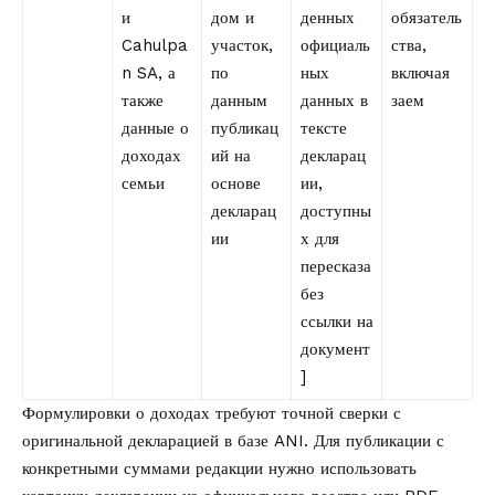
и
дом и
денных
обязатель
Cahulpa
участок,
официаль
ства,
n SA, а
по
ных
включая
также
данным
данных в
заем
данные о
публикац
тексте
доходах
ий на
декларац
семьи
основе
ии,
декларац
доступны
ии
х для
пересказа
без
ссылки на
документ
]
Формулировки о доходах требуют точной сверки с
оригинальной декларацией в базе ANI. Для публикации с
конкретными суммами редакции нужно использовать