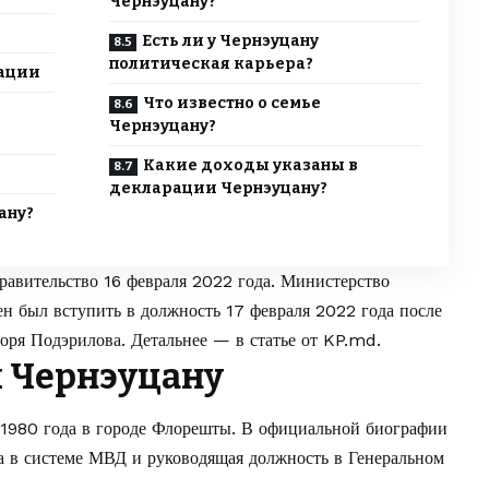
Чернэуцану?
Есть ли у Чернэуцану
политическая карьера?
рации
Что известно о семье
Чернэуцану?
Какие доходы указаны в
декларации Чернэуцану?
ану?
равительство 16 февраля 2022 года. Министерство
ен был вступить в должность 17 февраля 2022 года после
оря Подэрилова. Детальнее — в статье от
KP.md
.
л Чернэуцану
 1980 года в городе Флорешты. В официальной биографии
та в системе МВД и руководящая должность в Генеральном