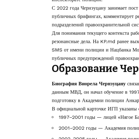
С 2022 года Чернэуцану занимает пост
публичных брифингах, комментирует ре
подразделений правоохранительной сис
Для понимания текущего контекста раб
резонансные дела. На KP.md ранее вых
SMS от имени полиции и Нацбанка М
публичных предупреждений правоохран
Образование Че
Биография Виорела Чернэуцану
связа
данным МВД, он начал обучение в 1997
подготовку в Академии полиции Анка
В официальной карточке ИГП указаны 
1997–2001 годы — лицей «Нягое Бас
2001–2002 годы — Академия полиц
2002–2005 годы — Академия полиц