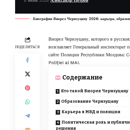
6 июня 2026
Александр Петров
Биография Виорел Чернэуцяну 2026: карьера, образова
Виорел Чернэуцану, которого в русско
возглавляет Генеральный инспекторат 
ПОДЕЛИТЬСЯ
сайте
Полиции Республики Молдова
: 
Poliției al MAI.
Содержание
Кто такой Виорел Чернэуцану
Образование Чернэуцану
Карьера в МВД и полиции
Политическая роль и публич
решения