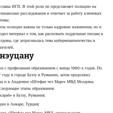
 главы ИГП. В этой роли он представляет полицию на
зонансные расследования и отвечает за работу ключевых
темы.
оты полиции важны не только кадровые назначения, но и
одил материал о том,
как распознать поддельные письма и
олдовы
, где затрагивалась тема кибермошенничества и
ителей.
рнэуцану
на с профильным образованием с конца 1990-х годов. По
 году в городе Бузэу в Румынии, затем продолжил
ры и в Академии «Штефан чел Маре» МВД Молдовы.
следующие этапы образования:
араб» в Бузэу, Румыния;
ии в Анкаре, Турция;
ии «Штефан чел Маре» МВД, специальность