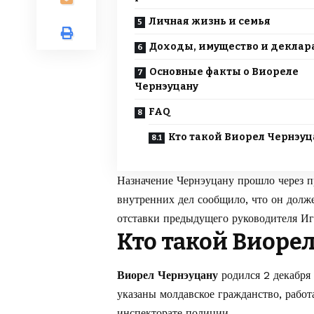
Личная жизнь и семья
Доходы, имущество и декла
Основные факты о Виореле
Чернэуцану
FAQ
Кто такой Виорел Чернэуц
Назначение Чернэуцану прошло через п
внутренних дел сообщило, что он долж
отставки предыдущего руководителя Иг
Кто такой Виоре
Виорел Чернэуцану
родился 2 декабря
указаны молдавское гражданство, рабо
инспекторате полиции.