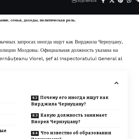
Поделиться
ние, семья, доходы, политическая роль.
язычных запросах иногда ищут как Вирджила Чернуцану,
полиции Молдовы. Официальная должность указана на
Cernăuțeanu Viorel, șef al Inspectoratului General al
Почему его иногда ищут как
Вирджила Чернуцану?
Какую должность занимает
Виорел Чернэуцану?
ные
Что известно об образовании