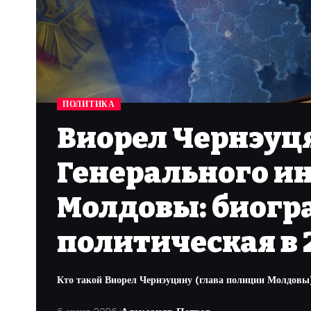
ПОЛИТИКА
Виорел Чернэуця
Генерального и
Молдовы: биогра
политическая в 
Кто такой Виорел Чернэуцяну (глава полиции Молдовы):