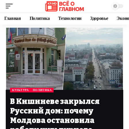
Главная
Политика
Технологии
Здоровье
Экон
КУЛЬТУРА
ПОЛИТИКА
В Кишиневе закрылся
Русский дом: почему
Молдова остановила