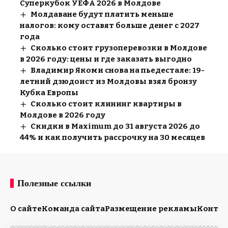
Суперкубок УЕФА 2026 в Молдове
Молдаване будут платить меньше
налогов: кому оставят больше денег с 2027
года
Сколько стоит грузоперевозки в Молдове
в 2026 году: цены и где заказать выгодно
Владимир Якоми снова на пьедестале: 19-
летний дзюдоист из Молдовы взял бронзу
Кубка Европы
Сколько стоит клининг квартиры в
Молдове в 2026 году
Скидки в Maximum до 31 августа 2026 до
44% и как получить рассрочку на 30 месяцев
Полезные ссылки
О сайте
Команда сайта
Размещение рекламы
Конта