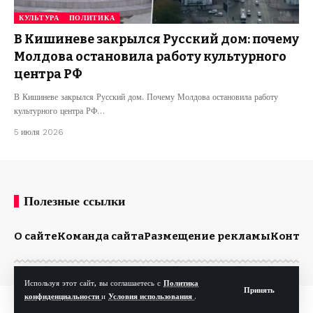
КУЛЬТУРА
ПОЛИТИКА
В Кишиневе закрылся Русский дом: почему
Молдова остановила работу культурного
центра РФ
В Кишиневе закрылся Русский дом. Почему Молдова остановила работу
культурного центра РФ…
5 июля 2026
Полезные ссылки
О сайте
Команда сайта
Размещение рекламы
Конта
Используя этот сайт, вы соглашаетесь с
Политика
Принять
конфиденциальности
и
Условия использования
.
© Kp.md. Все права защищены.