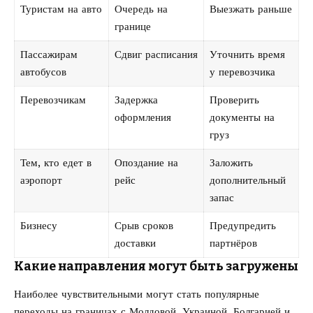
Туристам на авто
Очередь на
Выезжать раньше
границе
Пассажирам
Сдвиг расписания
Уточнить время
автобусов
у перевозчика
Перевозчикам
Задержка
Проверить
оформления
документы на
груз
Тем, кто едет в
Опоздание на
Заложить
аэропорт
рейс
дополнительный
запас
Бизнесу
Срыв сроков
Предупредить
доставки
партнёров
Какие направления могут быть загружены
Наиболее чувствительными могут стать популярные
переходы на границах с Молдовой, Украиной, Болгарией и