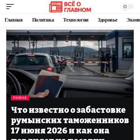
Главная
Политика
Технологии
Здоровье
Экон
РАЗНОЕ
Что известно о забастовке
румынских таможенников
17 июня 2026 и как она