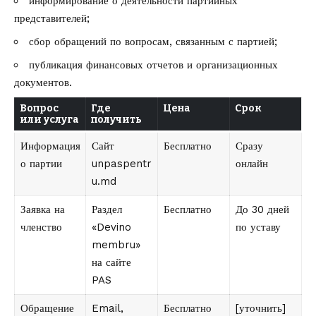
информирование о деятельности партийных
представителей;
сбор обращений по вопросам, связанным с партией;
публикация финансовых отчетов и организационных
документов.
Вопрос
Где
Цена
Срок
или услуга
получить
Информация
Сайт
Бесплатно
Сразу
о партии
unpaspentr
онлайн
u.md
Заявка на
Раздел
Бесплатно
До 30 дней
членство
«Devino
по уставу
membru»
на сайте
PAS
Обращение
Email,
Бесплатно
[уточнить]