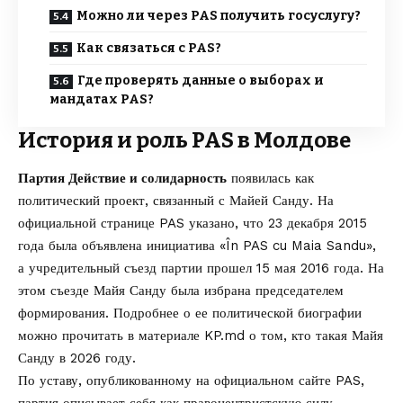
Можно ли через PAS получить госуслугу?
Как связаться с PAS?
Где проверять данные о выборах и
мандатах PAS?
История и роль PAS в Молдове
Партия Действие и солидарность
появилась как
политический проект, связанный с Майей Санду. На
официальной странице PAS указано, что 23 декабря 2015
года была объявлена инициатива «În PAS cu Maia Sandu»,
а учредительный съезд партии прошел 15 мая 2016 года. На
этом съезде Майя Санду была избрана председателем
формирования. Подробнее о ее политической биографии
можно прочитать в материале KP.md о том,
кто такая Майя
Санду в 2026 году
.
По уставу, опубликованному на
официальном сайте PAS
,
партия описывает себя как правоцентристскую силу,