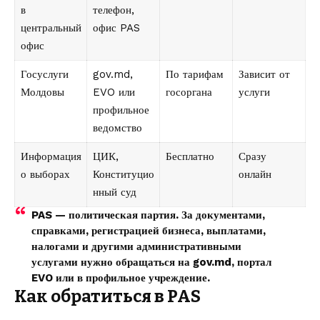
в
телефон,
центральный
офис PAS
офис
Госуслуги
gov.md,
По тарифам
Зависит от
Молдовы
EVO или
госоргана
услуги
профильное
ведомство
Информация
ЦИК,
Бесплатно
Сразу
о выборах
Конституцио
онлайн
нный суд
PAS — политическая партия. За документами,
справками, регистрацией бизнеса, выплатами,
налогами и другими административными
услугами нужно обращаться на
gov.md
, портал
EVO
или в профильное учреждение.
Как обратиться в PAS