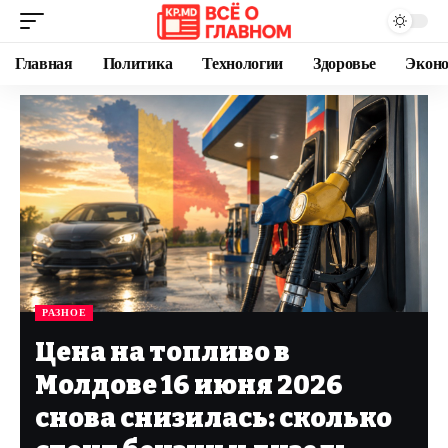
Главная
Политика
Технологии
Здоровье
Экон
РАЗНОЕ
Цена на топливо в
Молдове 16 июня 2026
снова снизилась: сколько