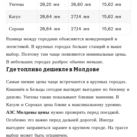
Унгены
28,20 лея
26,60 лея
15,62 лея
Кагул
28,64 лея
27,14 лея
15,62 лея
Сороки
28,64 лея
27,14 лея
15,62 лея
Разница между городами объясняется конкуренцией и
логистикой. В крупных городах больше станций и выше
выбор. Поэтому там чаще появляются минимальные цены.
В небольших городах разброс обычно меньше.
Где топливо дешевле в Молдове
Самые низкие цены чаще встречаются в крупных городах.
Кишинёв и Бельцы сегодня выглядят выгоднее по бензину и
дизелю. Унгены также показывают близкие значения. В
Кагуле и Сороках цена ближе к максимальному уровню.
АЗС Молдовы цены
нужно проверять перед поездкой.
Особенно это важно перед дальней дорогой. Иногда
выгоднее заправиться заранее в крупном городе. На трассе
выбор может быть ограничен.